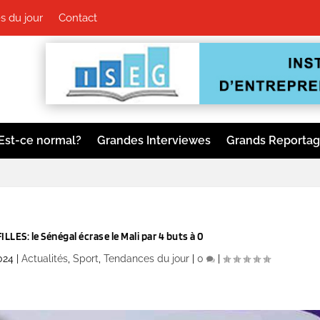
 du jour
Contact
Est-ce normal?
Grandes Interviewes
Grands Reporta
ES: le Sénégal écrase le Mali par 4 buts à 0
024
|
Actualités
,
Sport
,
Tendances du jour
|
0
|