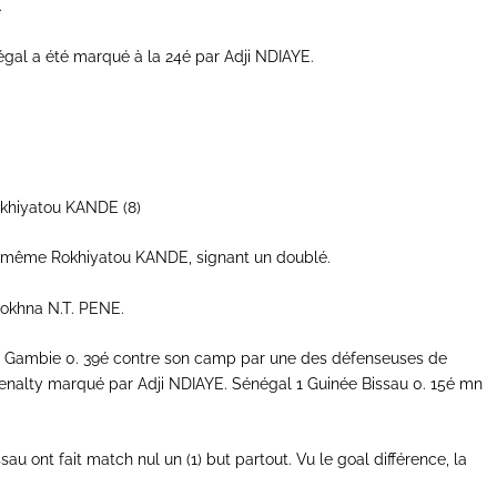
.
négal a été marqué à la 24é par Adji NDIAYE.
khiyatou KANDE (8)
la même Rokhiyatou KANDE, signant un doublé.
Sokhna N.T. PENE.
 Gambie 0. 39é contre son camp par une des défenseuses de
enalty marqué par Adji NDIAYE. Sénégal 1 Guinée Bissau 0. 15é mn
 ont fait match nul un (1) but partout. Vu le goal différence, la