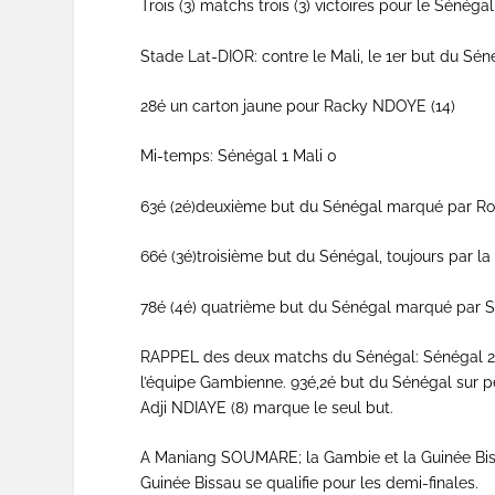
Trois (3) matchs trois (3) victoires pour le Sénégal
Stade Lat-DIOR: contre le Mali, le 1er but du Sé
28é un carton jaune pour Racky NDOYE (14)
Mi-temps: Sénégal 1 Mali 0
63é (2é)deuxième but du Sénégal marqué par Ro
66é (3é)troisième but du Sénégal, toujours par 
78é (4é) quatrième but du Sénégal marqué par 
RAPPEL des deux matchs du Sénégal: Sénégal 2
l’équipe Gambienne. 93é,2é but du Sénégal sur p
Adji NDIAYE (8) marque le seul but.
A Maniang SOUMARE; la Gambie et la Guinée Bissau
Guinée Bissau se qualifie pour les demi-finales.