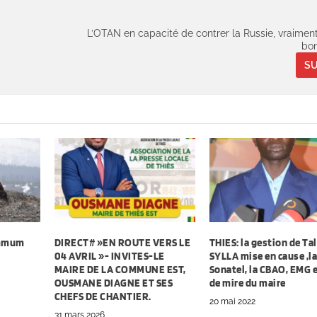
L’OTAN en capacité de contrer la Russie, vraimen
bo
SU
ummum
DIRECT# »EN ROUTE VERS LE
THIES: la gestion de Tal
04 AVRIL »- INVITES-LE
SYLLA mise en cause ,l
MAIRE DE LA COMMUNE EST,
Sonatel, la CBAO, EMG e
OUSMANE DIAGNE ET SES
de mire du maire
CHEFS DE CHANTIER.
20 mai 2022
31 mars 2026