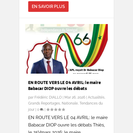
EN SAVOIR PLUS
EN ROUTE VERS LE 04 AVRIL: le maire
Babacar DIOP ouvre les débats
par
Frédéric DIALLO
|
Mar 26, 2026
|
Actualités
,
Grands Reportages
,
Nationale
,
Tendances du
jour
|
0
|
EN ROUTE VERS LE 04 AVRIL: le maire
Babacar DIOP ouvre les débats Thiès,
le 25Vmars 2026: le maire...