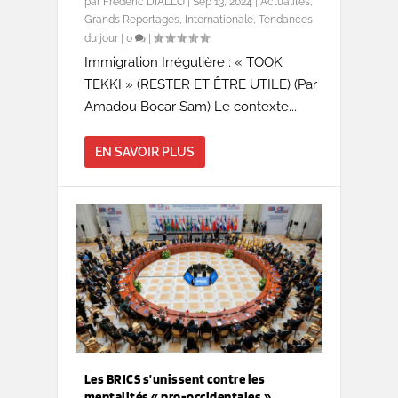
par
Frédéric DIALLO
|
Sep 13, 2024
|
Actualités
,
Grands Reportages
,
Internationale
,
Tendances
du jour
|
0
|
Immigration Irrégulière : « TOOK
TEKKI » (RESTER ET ÊTRE UTILE) (Par
Amadou Bocar Sam) Le contexte...
EN SAVOIR PLUS
Les BRICS s’unissent contre les
mentalités « pro-occidentales »