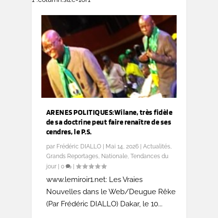
ARENES POLITIQUES:Wilane, très fidèle
de sa doctrine peut faire renaître de ses
cendres, le P.S.
par
Frédéric DIALLO
|
Mai 14, 2026
|
Actualités
,
Grands Reportages
,
Nationale
,
Tendances du
jour
|
0
|
www.lemiroir1.net: Les Vraies
Nouvelles dans le Web/Deugue Rêke
(Par Frédéric DIALLO) Dakar, le 10...