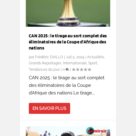
CAN 2025 : le tirage au sort complet des
éliminatoires de la Coupe d’Afrique des
nations
par
Frédéric DIALLO
|
Juil 5, 2024
|
Actualités
,
Grands Reportages
,
Internationale
,
Sport
,
Tendances du jour
|
0
|
CAN 2025 : le tirage au sort complet
des éliminatoires de la Coupe
d’Afrique des nations Le tirage...
EN SAVOIR PLUS