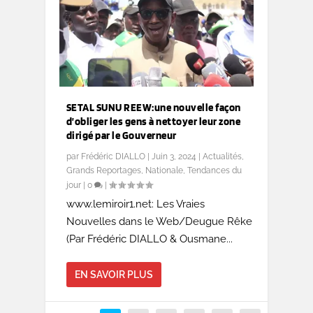
SETAL SUNU REEW:une nouvelle façon
d’obliger les gens à nettoyer leur zone
dirigé par le Gouverneur
par
Frédéric DIALLO
|
Juin 3, 2024
|
Actualités
,
Grands Reportages
,
Nationale
,
Tendances du
jour
|
0
|
www.lemiroir1.net: Les Vraies
Nouvelles dans le Web/Deugue Rêke
(Par Frédéric DIALLO & Ousmane...
EN SAVOIR PLUS