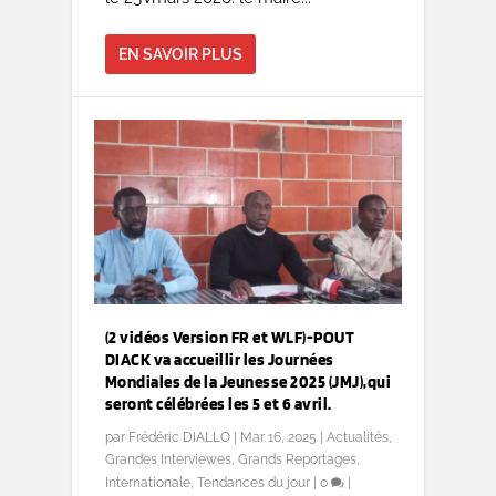
EN SAVOIR PLUS
(2 vidéos Version FR et WLF)-POUT
DIACK va accueillir les Journées
Mondiales de la Jeunesse 2025 (JMJ),qui
seront célébrées les 5 et 6 avril.
par
Frédéric DIALLO
|
Mar 16, 2025
|
Actualités
,
Grandes Interviewes
,
Grands Reportages
,
Internationale
,
Tendances du jour
|
0
|