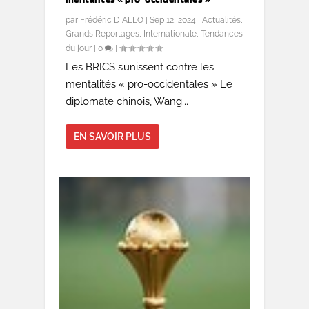
par
Frédéric DIALLO
|
Sep 12, 2024
|
Actualités
,
Grands Reportages
,
Internationale
,
Tendances
du jour
|
0
|
Les BRICS s’unissent contre les
mentalités « pro-occidentales » Le
diplomate chinois, Wang...
EN SAVOIR PLUS