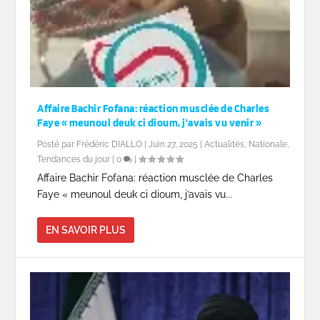
Affaire Bachir Fofana: réaction musclée de Charles
Faye « meunoul deuk ci dioum, j’avais vu venir »
Posté par
Frédéric DIALLO
|
Juin 27, 2025
|
Actualités
,
Nationale
,
Tendances du jour
|
0
|
Affaire Bachir Fofana: réaction musclée de Charles
Faye « meunoul deuk ci dioum, j’avais vu...
EN SAVOIR PLUS