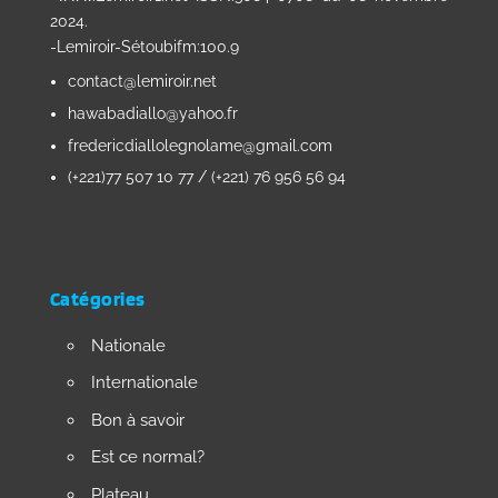
2024.
-Lemiroir-Sétoubifm:100.9
contact@lemiroir.net
hawabadiallo@yahoo.fr
fredericdiallolegnolame@gmail.com
(+221)77 507 10 77 / (+221) 76 956 56 94
Catégories
Nationale
Internationale
Bon à savoir
Est ce normal?
Plateau