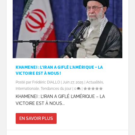
KHAMENEI : L’IRAN A GIFLÉ L’AMÉRIQUE – LA
VICTOIRE EST À NOUS !
Posté par
Frédéric DIALLO
|
Juin 27, 2025
|
Actualités
,
Internationale
,
Tendances du jour
|
0
|
KHAMENEI : L’IRAN A GIFLÉ L’AMÉRIQUE – LA
VICTOIRE EST À NOUS...
EN SAVOIR PLUS