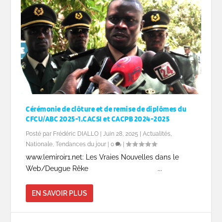
Cérémonie de clôture et de remise de diplômes du
CFCU/ABC 2025-1,CACSI et CACPB 2024-2025
Posté par
Frédéric DIALLO
|
Juin 28, 2025
|
Actualités
,
Nationale
,
Tendances du jour
|
0
|
www.lemiroir1.net: Les Vraies Nouvelles dans le
Web/Deugue Rêke ...
EN SAVOIR PLUS