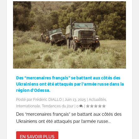
Des “mercenaires français” se battant aux côtés des
Ukrainiens ont été attaqués par l’armée russe dans la
région d’Odessa.
Posté par
Frédéric DIALLO
|
Juin 13, 2025
|
Actualités
,
Internationale
,
Tendances du jour
|
0
|
Des “mercenaires français” se battant aux côtés des
Ukrainiens ont été attaqués par l’armée russe...
EN SAVOIR PLUS