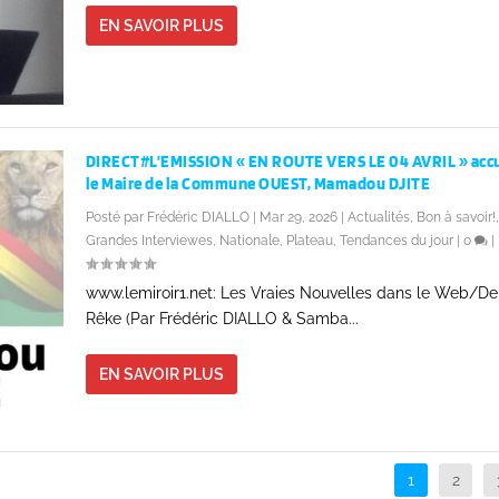
EN SAVOIR PLUS
DIRECT#L’EMISSION « EN ROUTE VERS LE 04 AVRIL » accu
le Maire de la Commune OUEST, Mamadou DJITE
Posté par
Frédéric DIALLO
|
Mar 29, 2026
|
Actualités
,
Bon à savoir!
,
Grandes Interviewes
,
Nationale
,
Plateau
,
Tendances du jour
|
0
|
www.lemiroir1.net: Les Vraies Nouvelles dans le Web/D
Rêke (Par Frédéric DIALLO & Samba...
EN SAVOIR PLUS
1
2