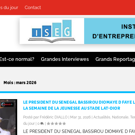
s du jour
Contact
Est-ce normal?
Grandes Interviewes
Grands Reporta
Mois :
mars 2026
LE PRESIDENT DU SENEGAL BASSIROU DIOMAYE D FAYE 
LA SEMAINE DE LA JEUNESSE AU STADE LAT-DIOR
Posté par
Frédéric DIALLO
|
Mar 31, 2026
|
Actualités
,
Nationale
,
Te
du jour
|
0
|
LE PRESIDENT DU SENEGAL BASSIROU DIOMAYE D FA