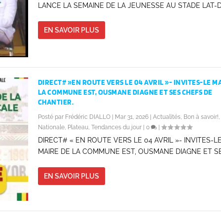
LANCE LA SEMAINE DE LA JEUNESSE AU STADE LAT-DI
EN SAVOIR PLUS
DIRECT# »EN ROUTE VERS LE 04 AVRIL »- INVITES-LE M
LA COMMUNE EST, OUSMANE DIAGNE ET SES CHEFS DE
CHANTIER.
Posté par
Frédéric DIALLO
|
Mar 31, 2026
|
Actualités
,
Bon à savoir!
,
Nationale
,
Plateau
,
Tendances du jour
|
0
|
DIRECT# « EN ROUTE VERS LE 04 AVRIL »- INVITES-L
MAIRE DE LA COMMUNE EST, OUSMANE DIAGNE ET SES
EN SAVOIR PLUS