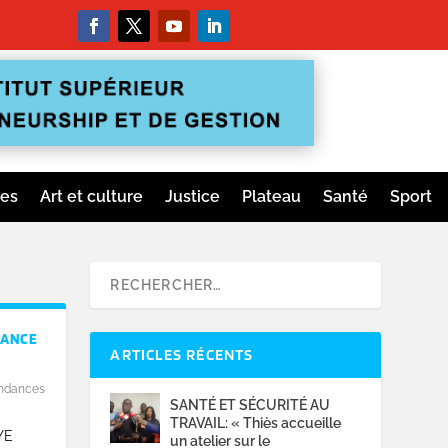
ges
Art et culture
Justice
Plateau
Santé
Sport
LANCE
ARTICLES RÉCENTS
ndances
SANTÉ ET SÉCURITÉ AU
TRAVAIL: « Thiès accueille
YE
un atelier sur le