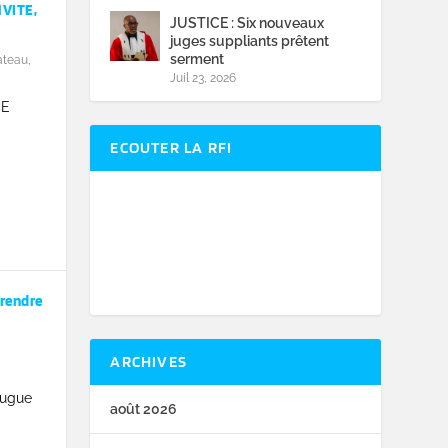
NVITE,
JUSTICE : Six nouveaux
juges suppliants prêtent
serment
ateau
,
Juil 23, 2026
ME
ECOUTER LA RFI
prendre
ARCHIVES
eugue
août 2026