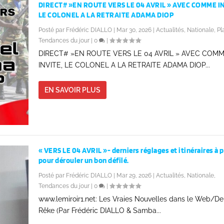
DIRECT# »EN ROUTE VERS LE 04 AVRIL » AVEC COMME I
LE COLONEL A LA RETRAITE ADAMA DIOP
Posté par
Frédéric DIALLO
|
Mar 30, 2026
|
Actualités
,
Nationale
,
Pl
Tendances du jour
|
0
|
DIRECT# »EN ROUTE VERS LE 04 AVRIL » AVEC COM
INVITE, LE COLONEL A LA RETRAITE ADAMA DIOP...
EN SAVOIR PLUS
« VERS LE 04 AVRIL »- derniers réglages et itinéraires à 
pour dérouler un bon défilé.
Posté par
Frédéric DIALLO
|
Mar 29, 2026
|
Actualités
,
Nationale
,
Tendances du jour
|
0
|
www.lemiroir1.net: Les Vraies Nouvelles dans le Web/D
Rêke (Par Frédéric DIALLO & Samba...