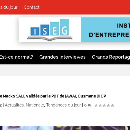
 du jour
Contact
Est-ce normal?
Grandes Interviewes
Grands Reporta
 de Macky SALL validée par le PDT de (AWA), Ousmane DIOP
2
|
Actualités
,
Nationale
,
Tendances du jour
|
0
|