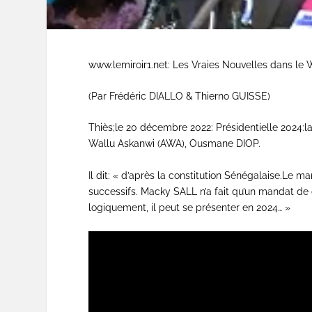
www.lemiroir1.net: Les Vraies Nouvelles dans l
(Par Frédéric DIALLO & Thierno GUISSE)
Thiès;le 20 décembre 2022: Présidentielle 2024:l
Wallu Askanwi (AWA), Ousmane DIOP.
Il dit: « d’après la constitution Sénégalaise.Le 
successifs. Macky SALL n’a fait qu’un mandat de
logiquement, il peut se présenter en 2024… »