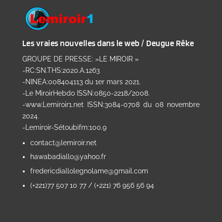
Les vraies nouvelles dans le web / Deugue Rêke
GROUPE DE PRESSE: »LE MIROIR »
-RC:SN.THS:2020.A.1263
-NINEA:008404113 du 1er mars 2021.
-Le MiroirHebdo ISSN:0850-2218/2008.
-www.Lemiroir1.net ISSN:3084-0708 du 08 novembre
2024.
-Lemiroir-Sétoubifm:100.9
contact@lemiroir.net
hawabadiallo@yahoo.fr
fredericdiallolegnolame@gmail.com
(+221)77 507 10 77 / (+221) 76 956 56 94