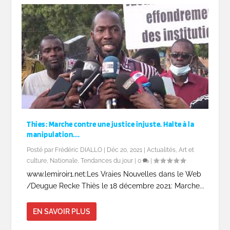
Thies: Marche contre une justice injuste. Halte à la
manipulation….
Posté par
Frédéric DIALLO
|
Déc 20, 2021
|
Actualités
,
Art et
culture
,
Nationale
,
Tendances du jour
|
0
|
www.lemiroir1.net:Les Vraies Nouvelles dans le Web
/Deugue Recke Thiès le 18 décembre 2021: Marche...
EN SAVOIR PLUS