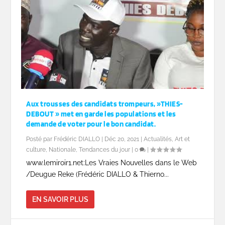
Aux trousses des candidats trompeurs, »THIES-
DEBOUT » met en garde les populations et les
demande de voter pour le bon candidat.
Posté par
Frédéric DIALLO
|
Déc 20, 2021
|
Actualités
,
Art et
culture
,
Nationale
,
Tendances du jour
|
0
|
www.lemiroir1.net:Les Vraies Nouvelles dans le Web
/Deugue Reke (Frédéric DIALLO & Thierno...
EN SAVOIR PLUS