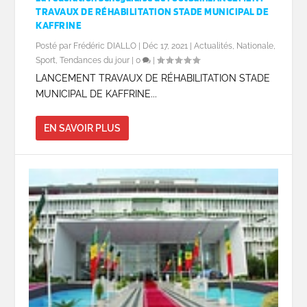
TRAVAUX DE RÉHABILITATION STADE MUNICIPAL DE
KAFFRINE
Posté par
Frédéric DIALLO
|
Déc 17, 2021
|
Actualités
,
Nationale
,
Sport
,
Tendances du jour
|
0
|
LANCEMENT TRAVAUX DE RÉHABILITATION STADE
MUNICIPAL DE KAFFRINE...
EN SAVOIR PLUS