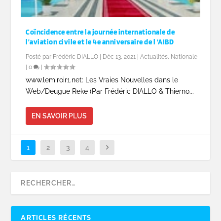
Coïncidence entre la journée internationale de
l’aviation civile et le 4e anniversaire de l ‘AIBD
Posté par
Frédéric DIALLO
|
Déc 13, 2021
|
Actualités
,
Nationale
|
0
|
www.lemiroir1.net: Les Vraies Nouvelles dans le
Web/Deugue Reke (Par Frédéric DIALLO & Thierno...
EN SAVOIR PLUS
1
2
3
4
ARTICLES RÉCENTS