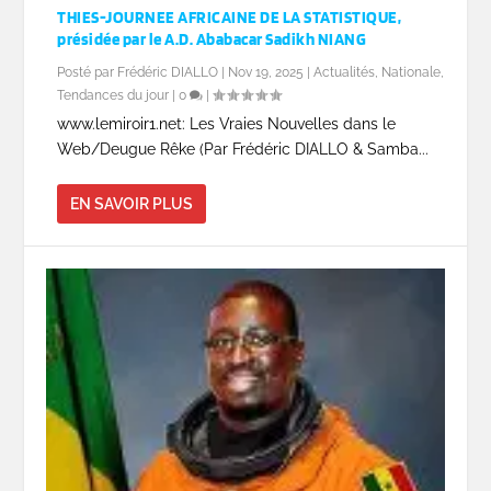
THIES-JOURNEE AFRICAINE DE LA STATISTIQUE,
présidée par le A.D. Ababacar Sadikh NIANG
Posté par
Frédéric DIALLO
|
Nov 19, 2025
|
Actualités
,
Nationale
,
Tendances du jour
|
0
|
www.lemiroir1.net: Les Vraies Nouvelles dans le
Web/Deugue Rêke (Par Frédéric DIALLO & Samba...
EN SAVOIR PLUS