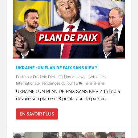
UKRAINE : UN PLAN DE PAIX SANS KIEV ?
Posté par
Frédéric DIALLO
|
Nov 24, 2025
|
Actualités
,
Internationale
,
Tendances du jour
|
0
|
UKRAINE : UN PLAN DE PAIX SANS KIEV ? Trump a
dévoilé son plan en 28 points pour la paix en...
EN SAVOIR PLUS