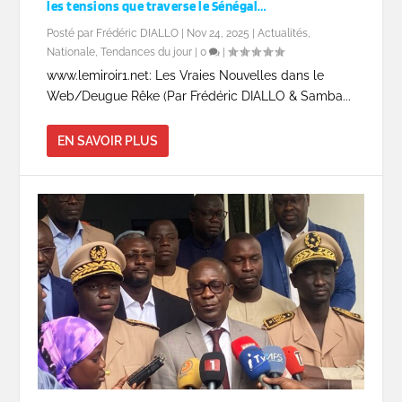
les tensions que traverse le Sénégal…
Posté par
Frédéric DIALLO
|
Nov 24, 2025
|
Actualités
,
Nationale
,
Tendances du jour
|
0
|
www.lemiroir1.net: Les Vraies Nouvelles dans le
Web/Deugue Rêke (Par Frédéric DIALLO & Samba...
EN SAVOIR PLUS