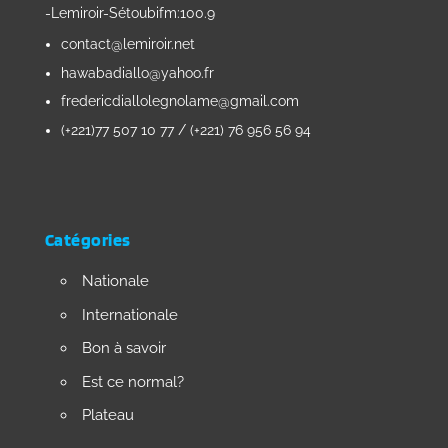
-Lemiroir-Sétoubifm:100.9
contact@lemiroir.net
hawabadiallo@yahoo.fr
fredericdiallolegnolame@gmail.com
(+221)77 507 10 77 / (+221) 76 956 56 94
Catégories
Nationale
Internationale
Bon à savoir
Est ce normal?
Plateau