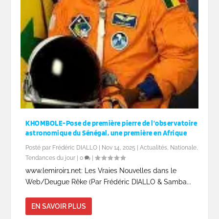
KHOMBOLE-Pose de première pierre de l’observatoire
astronomique du Sénégal, une première en Afrique
Posté par
Frédéric DIALLO
|
Nov 14, 2025
|
Actualités
,
Nationale
,
Tendances du jour
|
0
|
www.lemiroir1.net: Les Vraies Nouvelles dans le
Web/Deugue Rêke (Par Frédéric DIALLO & Samba...
EN SAVOIR PLUS