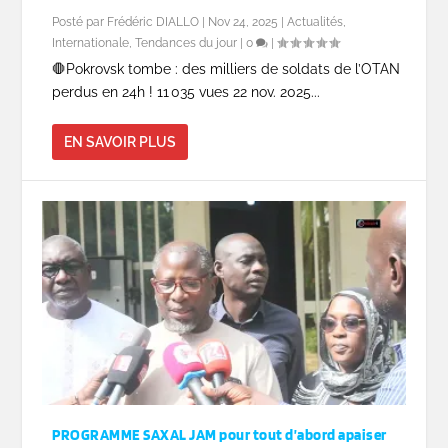
Posté par
Frédéric DIALLO
|
Nov 24, 2025
|
Actualités
,
Internationale
,
Tendances du jour
|
0
|
🛑Pokrovsk tombe : des milliers de soldats de l’OTAN
perdus en 24h ! 11 035 vues 22 nov. 2025...
EN SAVOIR PLUS
PROGRAMME SAXAL JAM pour tout d’abord apaiser