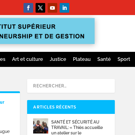
ges
Art et culture
Justice
Plateau
Santé
Sport
our
ARTICLES RÉCENTS
SANTÉ ET SÉCURITÉ AU
TRAVAIL: « Thiès accueille
eugue
un atelier sur le