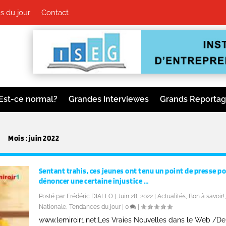
s du jour
Contact
Est-ce normal?
Grandes Interviewes
Grands Reporta
Mois :
juin 2022
Sentant trahis, ces jeunes ont tenu un point de presse p
dénoncer une certaine injustice …
Posté par
Frédéric DIALLO
|
Juin 28, 2022
|
Actualités
,
Bon à savoir!
,
Nationale
,
Tendances du jour
|
0
|
www.lemiroir1.net:Les Vraies Nouvelles dans le Web /D