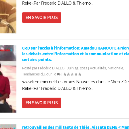
Reke (Par Frédéric DIALLO & Thierno...
EN SAVOIR PLUS
CRD sur l’accès à l’information: Amadou KANOUTE a réor
les débats,entre l’information et la communication et cla
certains points.
Posté par
Frédéric DIALLO
|
Juin 25, 2022
|
Actualités
,
Nationale
,
Tendances du jour
|
0
|
www.lemiroir1.net:Les Vraies Nouvelles dans le Web /D
Reke (Par Frédéric DIALLO & Thierno...
EN SAVOIR PLUS
retrouvailles des militants de Thiès, Aïssata DEME « Man