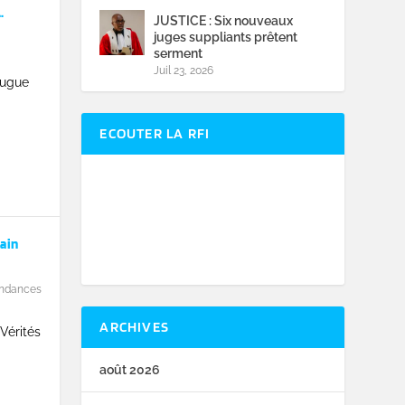
.
JUSTICE : Six nouveaux
juges suppliants prêtent
serment
Juil 23, 2026
eugue
ECOUTER LA RFI
cain
ndances
ARCHIVES
Vérités
août 2026