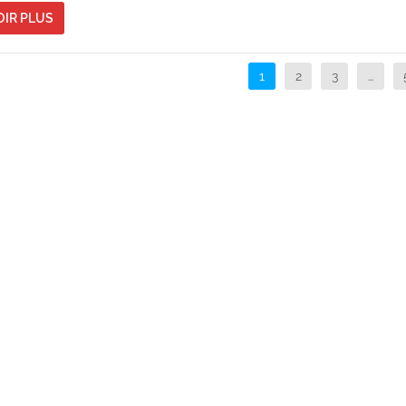
OIR PLUS
1
2
3
…