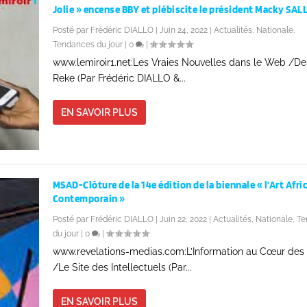
Jolie » encense BBY et plébiscite le président Macky SALL
Posté par
Frédéric DIALLO
|
Juin 24, 2022
|
Actualités
,
Nationale
,
Tendances du jour
|
0
|
www.lemiroir1.net:Les Vraies Nouvelles dans le Web /D
Reke (Par Frédéric DIALLO &...
EN SAVOIR PLUS
MSAD-Clôture de la 14e édition de la biennale « l’Art Afri
Contemporain »
Posté par
Frédéric DIALLO
|
Juin 22, 2022
|
Actualités
,
Nationale
,
Te
du jour
|
0
|
www.revelations-medias.com:L’Information au Cœur des 
/Le Site des Intellectuels (Par...
EN SAVOIR PLUS