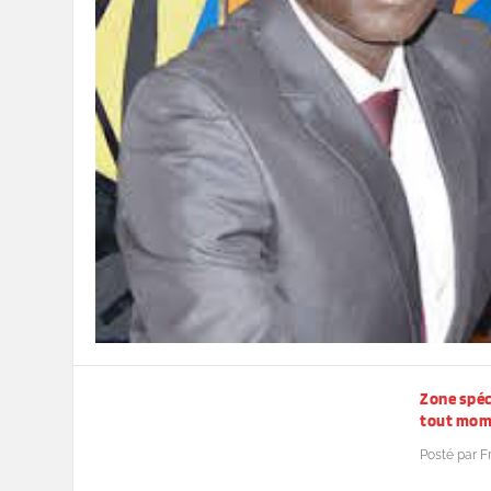
Zone spéc
tout mome
Posté par
F