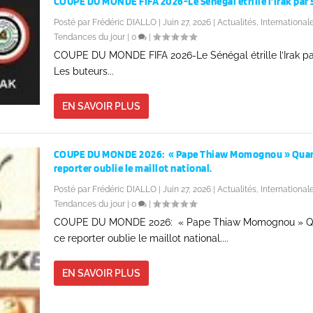
COUPE DU MONDE FIFA 2026-Le Sénégal étrille l’Irak par 5
Posté par
Frédéric DIALLO
|
Juin 27, 2026
|
Actualités
,
International
Tendances du jour
|
0
|
COUPE DU MONDE FIFA 2026-Le Sénégal étrille l’Irak pa
Les buteurs...
EN SAVOIR PLUS
COUPE DU MONDE 2026: « Pape Thiaw Momognou » Quan
reporter oublie le maillot national.
Posté par
Frédéric DIALLO
|
Juin 27, 2026
|
Actualités
,
International
Tendances du jour
|
0
|
COUPE DU MONDE 2026: « Pape Thiaw Momognou » 
ce reporter oublie le maillot national....
EN SAVOIR PLUS