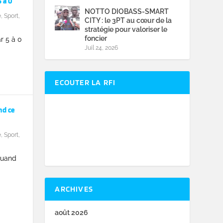
 à 0
NOTTO DIOBASS-SMART
e
,
Sport
,
CITY : le 3PT au cœur de la
stratégie pour valoriser le
foncier
r 5 à 0
Juil 24, 2026
ECOUTER LA RFI
d ce
e
,
Sport
,
Quand
ARCHIVES
août 2026