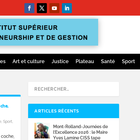
ges
Art et culture
Justice
Plateau
Santé
Sport
oche,
ARTICLES RÉCENTS
e
,
Sport
,
Mont-Rolland-Journées de
l’Excellence 2026 : le Maire
 coche,
Yves Lamine CISS tape