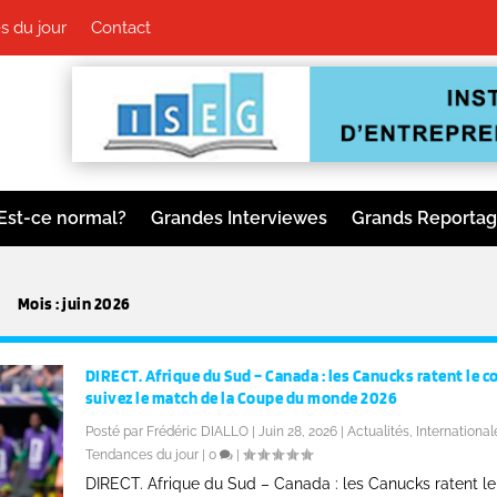
s du jour
Contact
Est-ce normal?
Grandes Interviewes
Grands Reporta
Mois :
juin 2026
DIRECT. Afrique du Sud – Canada : les Canucks ratent le c
suivez le match de la Coupe du monde 2026
Posté par
Frédéric DIALLO
|
Juin 28, 2026
|
Actualités
,
International
Tendances du jour
|
0
|
DIRECT. Afrique du Sud – Canada : les Canucks ratent le