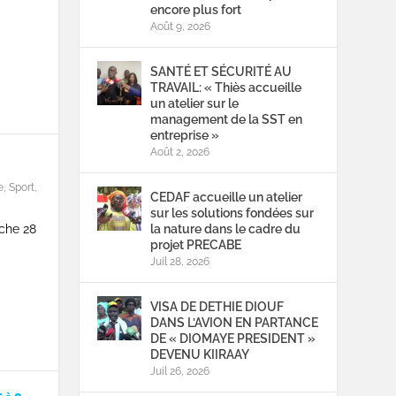
encore plus fort
Août 9, 2026
SANTÉ ET SÉCURITÉ AU
TRAVAIL: « Thiès accueille
un atelier sur le
management de la SST en
entreprise »
Août 2, 2026
e
,
Sport
,
CEDAF accueille un atelier
sur les solutions fondées sur
la nature dans le cadre du
che 28
projet PRECABE
Juil 28, 2026
VISA DE DETHIE DIOUF
DANS L’AVION EN PARTANCE
DE « DIOMAYE PRESIDENT »
DEVENU KIIRAAY
Juil 26, 2026