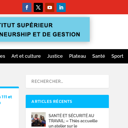
ges
Art et culture
Justice
Plateau
Santé
Sport
 111 et
ARTICLES RÉCENTS
n
SANTÉ ET SÉCURITÉ AU
TRAVAIL: « Thiès accueille
un atelier sur le