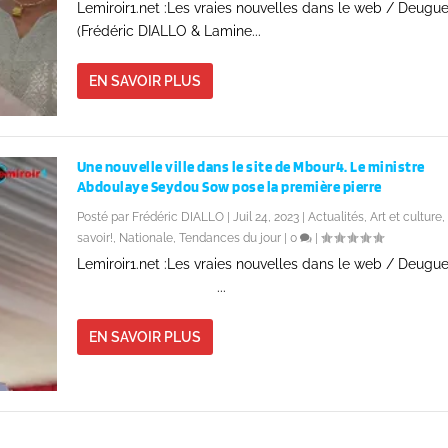
Lemiroir1.net :Les vraies nouvelles dans le web / Deugu
(Frédéric DIALLO & Lamine...
EN SAVOIR PLUS
Une nouvelle ville dans le site de Mbour4. Le ministre
Abdoulaye Seydou Sow pose la première pierre
Posté par
Frédéric DIALLO
|
Juil 24, 2023
|
Actualités
,
Art et culture
,
savoir!
,
Nationale
,
Tendances du jour
|
0
|
Lemiroir1.net :Les vraies nouvelles dans le web / Deug
...
EN SAVOIR PLUS