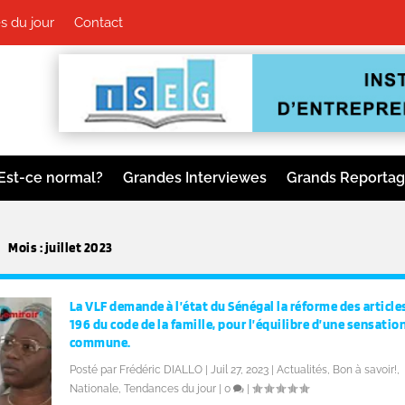
s du jour
Contact
Est-ce normal?
Grandes Interviewes
Grands Reporta
Mois :
juillet 2023
La VLF demande à l’état du Sénégal la réforme des articles
196 du code de la famille, pour l’équilibre d’une sensatio
commune.
Posté par
Frédéric DIALLO
|
Juil 27, 2023
|
Actualités
,
Bon à savoir!
,
Nationale
,
Tendances du jour
|
0
|