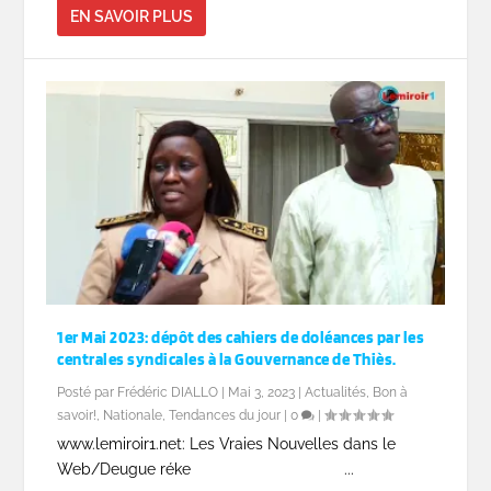
EN SAVOIR PLUS
1er Mai 2023: dépôt des cahiers de doléances par les
centrales syndicales à la Gouvernance de Thiès.
Posté par
Frédéric DIALLO
|
Mai 3, 2023
|
Actualités
,
Bon à
savoir!
,
Nationale
,
Tendances du jour
|
0
|
www.lemiroir1.net: Les Vraies Nouvelles dans le
Web/Deugue réke ...