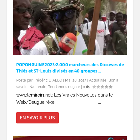
POPONGUINE2023:2.000 marcheurs des Diocèses de
Thiès et ST-Louis divisés en 40 groupes…
Posté par
Frédéric DIALLO
|
Mai 28, 2023
|
Actualités
,
Bon à
savoir!
,
Nationale
,
Tendances du jour
|
0
|
www.lemiroir1.net: Les Vraies Nouvelles dans le
Web/Deugue réke ...
EN SAVOIR PLUS