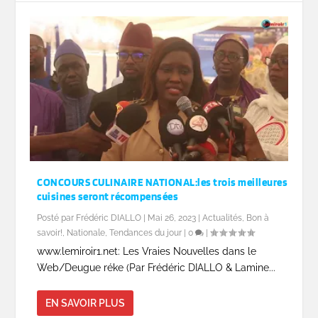
CONCOURS CULINAIRE NATIONAL:les trois meilleures
cuisines seront récompensées
Posté par
Frédéric DIALLO
|
Mai 26, 2023
|
Actualités
,
Bon à
savoir!
,
Nationale
,
Tendances du jour
|
0
|
www.lemiroir1.net: Les Vraies Nouvelles dans le
Web/Deugue réke (Par Frédéric DIALLO & Lamine...
EN SAVOIR PLUS