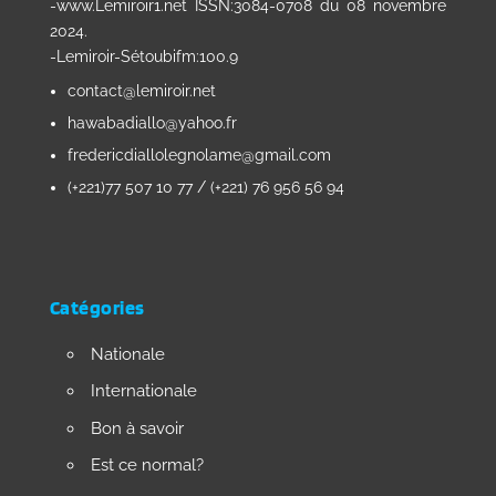
-www.Lemiroir1.net ISSN:3084-0708 du 08 novembre
2024.
-Lemiroir-Sétoubifm:100.9
contact@lemiroir.net
hawabadiallo@yahoo.fr
fredericdiallolegnolame@gmail.com
(+221)77 507 10 77 / (+221) 76 956 56 94
Catégories
Nationale
Internationale
Bon à savoir
Est ce normal?