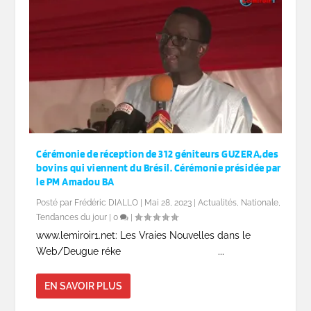
Cérémonie de réception de 312 géniteurs GUZERA,des
bovins qui viennent du Brésil. Cérémonie présidée par
le PM Amadou BA
Posté par
Frédéric DIALLO
|
Mai 28, 2023
|
Actualités
,
Nationale
,
Tendances du jour
|
0
|
www.lemiroir1.net: Les Vraies Nouvelles dans le
Web/Deugue réke ...
EN SAVOIR PLUS