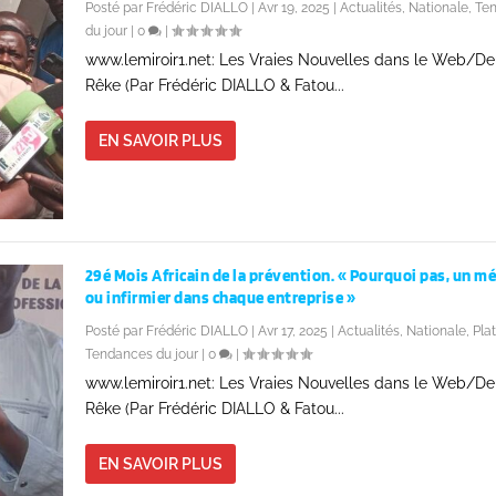
Posté par
Frédéric DIALLO
|
Avr 19, 2025
|
Actualités
,
Nationale
,
Te
du jour
|
0
|
www.lemiroir1.net: Les Vraies Nouvelles dans le Web/D
Rêke (Par Frédéric DIALLO & Fatou...
EN SAVOIR PLUS
29é Mois Africain de la prévention. « Pourquoi pas, un m
ou infirmier dans chaque entreprise »
Posté par
Frédéric DIALLO
|
Avr 17, 2025
|
Actualités
,
Nationale
,
Pla
Tendances du jour
|
0
|
www.lemiroir1.net: Les Vraies Nouvelles dans le Web/D
Rêke (Par Frédéric DIALLO & Fatou...
EN SAVOIR PLUS