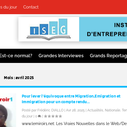
s du jour
Contact
Est-ce normal?
Grandes Interviewes
Grands Reporta
Mois :
avril 2025
Pour lever l’équivoque entre Migration,Emigration et
Immigration pour un compte rendu…
Posté par
Frédéric DIALLO
|
Avr 28, 2025
|
Actualités
,
Nationale
,
Te
du jour
|
0
|
www.lemiroir1.net: Les Vraies Nouvelles dans le Web/D