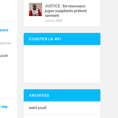
JUSTICE : Six nouveaux
juges suppliants prêtent
serment
Juil 23, 2026
ussie
ECOUTER LA RFI
ndances
ussie
ARCHIVES
r des
août 2026