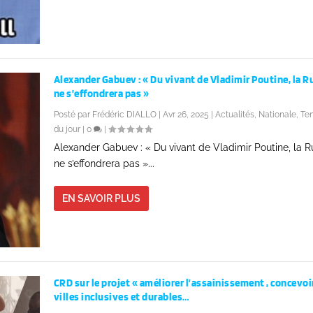
Alexander Gabuev : « Du vivant de Vladimir Poutine, la R
ne s’effondrera pas »
Posté par
Frédéric DIALLO
|
Avr 26, 2025
|
Actualités
,
Nationale
,
Te
du jour
|
0
|
Alexander Gabuev : « Du vivant de Vladimir Poutine, la R
ne s’effondrera pas »...
EN SAVOIR PLUS
CRD sur le projet « améliorer l’assainissement , concevoi
villes inclusives et durables…