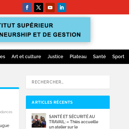
ges
Art et culture
Justice
Plateau
Santé
Sport
ARTICLES RÉCENTS
ndances
SANTÉ ET SÉCURITÉ AU
TRAVAIL: « Thiès accueille
eugue
un atelier sur le