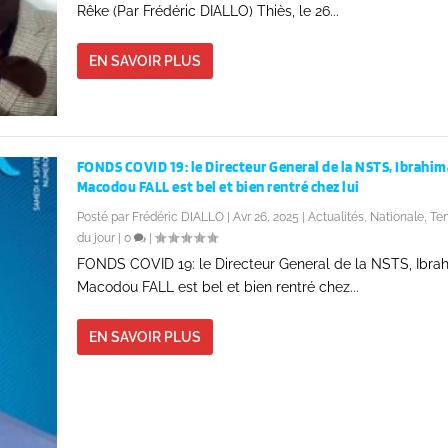
Rêke (Par Frédéric DIALLO) Thiès, le 26...
EN SAVOIR PLUS
FONDS COVID 19: le Directeur General de la NSTS, Ibrahim
Macodou FALL est bel et bien rentré chez lui
Posté par
Frédéric DIALLO
|
Avr 26, 2025
|
Actualités
,
Nationale
,
Te
du jour
|
0
|
FONDS COVID 19: le Directeur General de la NSTS, Ibra
Macodou FALL est bel et bien rentré chez...
EN SAVOIR PLUS