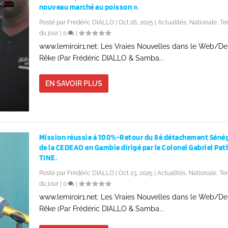
nouveau marché au poisson ».
Posté par
Frédéric DIALLO
|
Oct 26, 2025
|
Actualités
,
Nationale
,
Te
du jour
|
0
|
www.lemiroir1.net: Les Vraies Nouvelles dans le Web/D
Rêke (Par Frédéric DIALLO & Samba...
EN SAVOIR PLUS
Mission réussie à 100%-Retour du 8é détachement Sénég
de la CEDEAO en Gambie dirigé par le Colonel Gabriel Pat
TINE.
Posté par
Frédéric DIALLO
|
Oct 23, 2025
|
Actualités
,
Nationale
,
Te
du jour
|
0
|
www.lemiroir1.net: Les Vraies Nouvelles dans le Web/D
Rêke (Par Frédéric DIALLO & Samba...