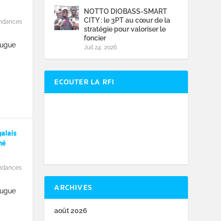
NOTTO DIOBASS-SMART
CITY : le 3PT au cœur de la
ndances
stratégie pour valoriser le
foncier
eugue
Juil 24, 2026
ECOUTER LA RFI
alais
hé
ndances
ARCHIVES
eugue
août 2026