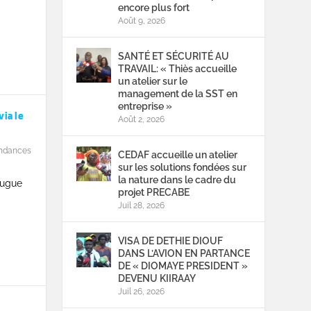
encore plus fort
Août 9, 2026
SANTÉ ET SÉCURITÉ AU
TRAVAIL: « Thiès accueille
un atelier sur le
management de la SST en
entreprise »
ia le
Août 2, 2026
ndances
CEDAF accueille un atelier
sur les solutions fondées sur
la nature dans le cadre du
eugue
projet PRECABE
Juil 28, 2026
VISA DE DETHIE DIOUF
DANS L’AVION EN PARTANCE
DE « DIOMAYE PRESIDENT »
DEVENU KIIRAAY
Juil 26, 2026
u