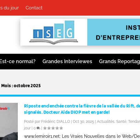
s du jour
Contact
Est-ce normal?
Grandes Interviewes
Grands Reporta
Mois :
octobre 2025
Riposte enclenchée contre la fièvre de la vallée du Rift, d
signalés. Docteur Aida DIOP met en garde!
Posté par
Frédéric DIALLO
|
Oct 30, 2025
|
Actualités
,
Santé
,
Tenda
jour
|
0
|
www.lemiroir1.net: Les Vraies Nouvelles dans le Web/D