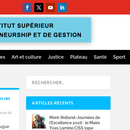
ges
Art et culture
Justice
Plateau
Santé
Sport
es cas
ARTICLES RÉCENTS
nces du
Mont-Rolland-Journées de
l’Excellence 2026 : le Maire
eugue
Yves Lamine CISS tape