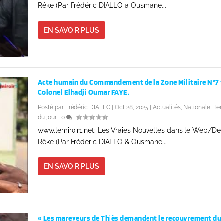
Rêke (Par Frédéric DIALLO a Ousmane...
EN SAVOIR PLUS
Acte humain du Commandement de la Zone Militaire N°7 v
Colonel Elhadji Oumar FAYE.
Posté par
Frédéric DIALLO
|
Oct 28, 2025
|
Actualités
,
Nationale
,
Te
du jour
|
0
|
www.lemiroir1.net: Les Vraies Nouvelles dans le Web/D
Rêke (Par Frédéric DIALLO & Ousmane...
EN SAVOIR PLUS
« Les mareyeurs de Thiès demandent le recouvrement d