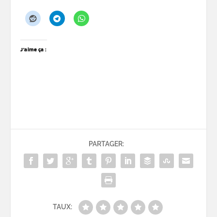
J’aime ça :
PARTAGER:
TAUX: