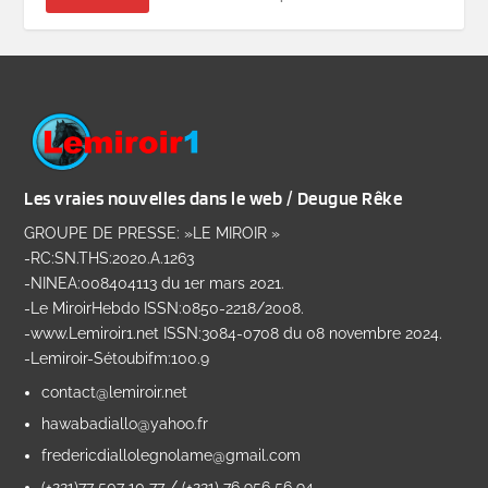
Les vraies nouvelles dans le web / Deugue Rêke
GROUPE DE PRESSE: »LE MIROIR »
-RC:SN.THS:2020.A.1263
-NINEA:008404113 du 1er mars 2021.
-Le MiroirHebdo ISSN:0850-2218/2008.
-www.Lemiroir1.net ISSN:3084-0708 du 08 novembre 2024.
-Lemiroir-Sétoubifm:100.9
contact@lemiroir.net
hawabadiallo@yahoo.fr
fredericdiallolegnolame@gmail.com
(+221)77 507 10 77 / (+221) 76 956 56 94