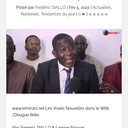
Posté par
Frédéric DIALLO
|
Fév 5, 2022
|
Actualités
,
Nationale
,
Tendances du jour
|
0
|
www.lemiroir1.net:Les Vraies Nouvelles dans le Web
/Deugue Reke
(Par Frédéric DIALLO & Lamine Niasse)