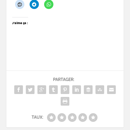
J’aime ça :
PARTAGER:
TAUX: