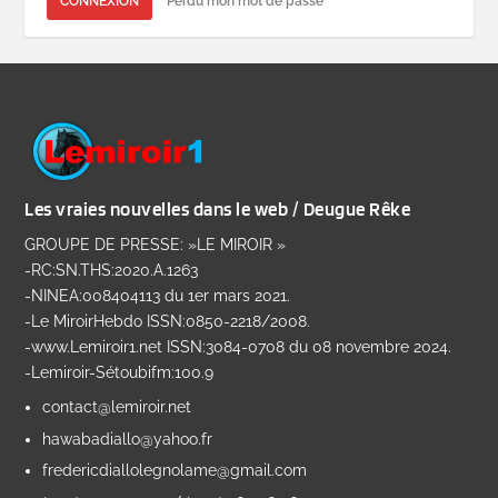
CONNEXION
Perdu mon mot de passe
Les vraies nouvelles dans le web / Deugue Rêke
GROUPE DE PRESSE: »LE MIROIR »
-RC:SN.THS:2020.A.1263
-NINEA:008404113 du 1er mars 2021.
-Le MiroirHebdo ISSN:0850-2218/2008.
-www.Lemiroir1.net ISSN:3084-0708 du 08 novembre 2024.
-Lemiroir-Sétoubifm:100.9
contact@lemiroir.net
hawabadiallo@yahoo.fr
fredericdiallolegnolame@gmail.com