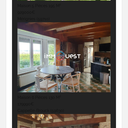
Maison 5 Pièces 195 M²
929000€
Mérignies (59710)
Maison 6 Pièces 130 M²
179990€
Cappelle-Brouck (59630)