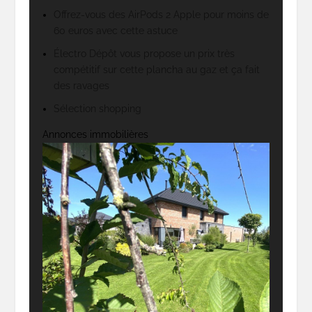
Offrez-vous des AirPods 2 Apple pour moins de
60 euros avec cette astuce
Électro Dépôt vous propose un prix très
compétitif sur cette plancha au gaz et ça fait
des ravages
Sélection shopping
Annonces immobilières