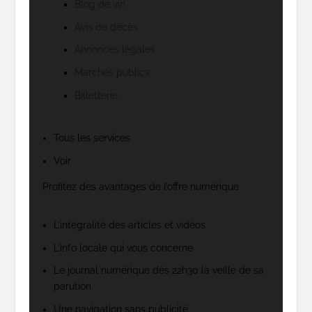
Blog de vin
Avis de décès
Annonces légales
Marchés publics
Billetterie
Tous les services
Voir
Profitez des avantages de l’offre numérique
L’intégralité des articles et vidéos
L’info locale qui vous concerne
Le journal numérique dès 22h30 la veille de sa
parution
Une navigation sans publicité