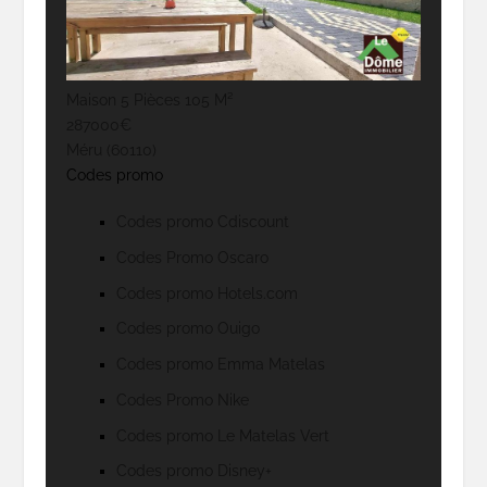
Maison 5 Pièces 105 M²
287000€
Méru (60110)
Codes promo
Codes promo Cdiscount
Codes Promo Oscaro
Codes promo Hotels.com
Codes promo Ouigo
Codes promo Emma Matelas
Codes Promo Nike
Codes promo Le Matelas Vert
Codes promo Disney+