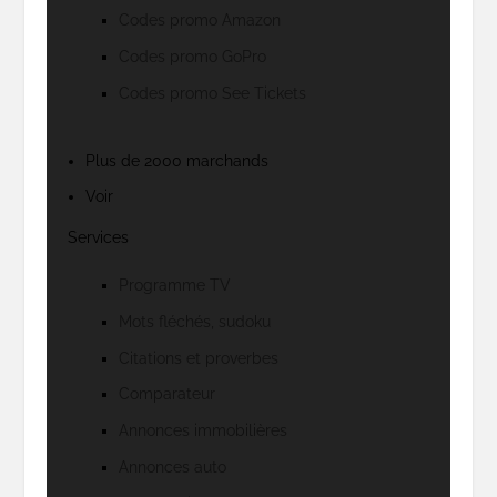
Codes promo Amazon
Codes promo GoPro
Codes promo See Tickets
Plus de 2000 marchands
Voir
Services
Programme TV
Mots fléchés, sudoku
Citations et proverbes
Comparateur
Annonces immobilières
Annonces auto