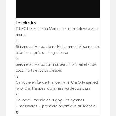
Les plus lus
DIRECT. Séisme au Maroc : le bilan s’élève à 2 122
morts
1
Séisme au Maroc : le roi Mohammed VI se montre
à l’action après un long silence
2
Séisme au Maroc : un nouveau bilan fait état de
2012 morts et 2059 blessés
3
Canicule en Île-de-France : 35,4 °C à Orly samedi,
34,6 °C à Trappes, du jamais-vu depuis 1929
4
Coupe du monde de rugby : les hymnes
« massacrés », première polémique du Mondial
5