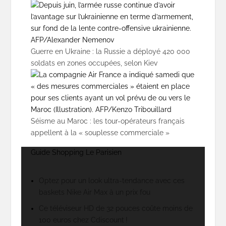
Guerre en Ukraine : la Russie a déployé 420 000
soldats en zones occupées, selon Kiev
Séisme au Maroc : les tour-opérateurs français
appellent à la « souplesse commerciale »
Guide Shopping Le Parisien
Optez pour un look ultra-tendance avec ces
baskets Nike Air Max à un prix fou
Ce téléviseur HD de 32 pouces coûte moins de
100 euros chez Cdiscount !