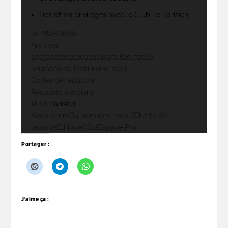
Des offres privilèges avec le Club Le Parisien
JE M’ABONNE
Archives
2023
2022
2021
2020
2019
2018
2017
2016
Journées du Patrimoine 2023
Codes de réduction
Résultats élections
© Le Parisien
Nous écrire
Qui sommes nous ?
Charte de
l’égalité
Éthique
CGU
Espace Pro
Partager :
J’aime ça :