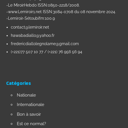
-Le MiroirHebdo ISSN:0850-2218/2008.
-www.Lemiroir1.net ISSN:3084-0708 du 08 novembre 2024.
-Lemiroir-Sétoubifm:100.9
contact@lemiroir.net
hawabadiallo@yahoo.fr
fredericdiallolegnolame@gmail.com
(+221)77 507 10 77 / (+221) 76 956 56 94
Catégories
Nationale
Internationale
Bon à savoir
Est ce normal?