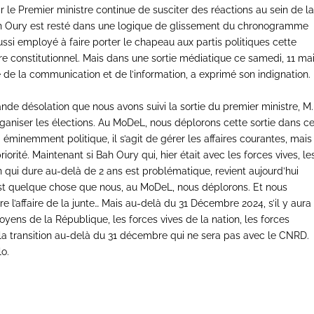
 le Premier ministre continue de susciter des réactions au sein de l
ah Oury est resté dans une logique de glissement du chronogramme
ussi employé à faire porter le chapeau aux partis politiques cette
rdre constitutionnel. Mais dans une sortie médiatique ce samedi, 11 ma
gé de la communication et de l’information, a exprimé son indignation.
nde désolation que nous avons suivi la sortie du premier ministre, M.
e organiser les élections. Au MoDeL, nous déplorons cette sortie dans c
 éminemment politique, il s’agit de gérer les affaires courantes, mais
priorité. Maintenant si Bah Oury qui, hier était avec les forces vives, le
on qui dure au-delà de 2 ans est problématique, revient aujourd’hui
’est quelque chose que nous, au MoDeL, nous déplorons. Et nous
ire l’affaire de la junte… Mais au-delà du 31 Décembre 2024, s’il y aura
oyens de la République, les forces vives de la nation, les forces
e la transition au-delà du 31 décembre qui ne sera pas avec le CNRD.
lo.