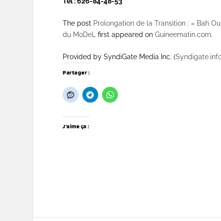
Tel : 626-84-48-53
The post
Prolongation de la Transition : « Bah Oury
du MoDeL
first appeared on
Guineematin.com
.
Provided by SyndiGate Media Inc. (
Syndigate.inf
Partager :
J’aime ça :