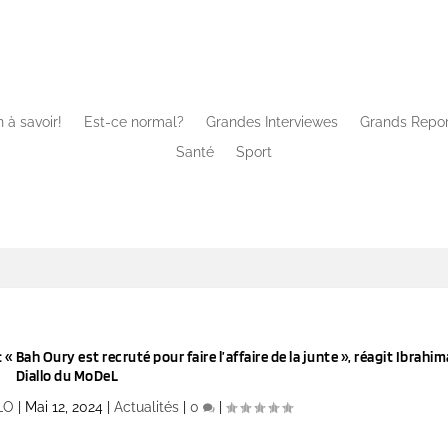
 à savoir!
Est-ce normal?
Grandes Interviewes
Grands Repo
Santé
Sport
« Bah Oury est recruté pour faire l’affaire de la junte », réagit Ibrahim
Diallo du MoDeL
LLO
|
Mai 12, 2024
|
Actualités
|
0
|