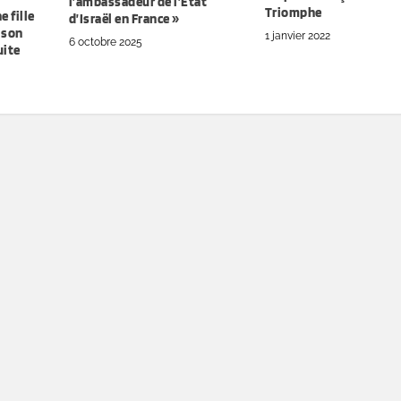
l’ambassadeur de l’État
Triomphe
 fille
d’Israël en France »
 son
1 janvier 2022
6 octobre 2025
uite