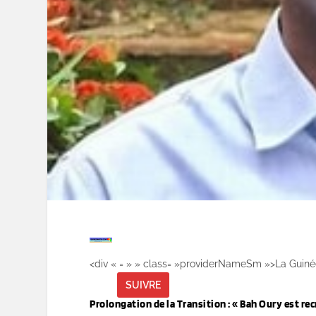
<div « = » » class= »providerNameSm »>La Guin
SUIVRE
Prolongation de la Transition : « Bah Oury est recr