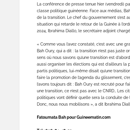
La conférence de presse tenue hier (vendredi) par
classe politique guinéenne. Face aux médias, B
de la transition. Le chef du gouvernement s’est a
situation qui retarde le retour de la Guinée à l’o
2024, Ibrahima Diallo, le secrétaire adjoint char
« Comme vous l’avez constaté, c’est avec une gra
Bah Oury, qui a dit : la transition n’est pas just
sens où nous savons qu’une transition est d’abord
aussi organiser les élections qui est d’ailleurs la 
partis politiques, lui-même disait qu’une transiti
faire la promotion de l’agenda du glissement, c
l’avons toujours dit : Bah Oury est recruté pour fa
une transition, ce n’est pas avec le CNRD… Les cit
politiques vont définir quelle sera la conduite d
Donc, nous nous mobilisons », a dit Ibrahima Dial
Fatoumata Bah pour Guineematin.com