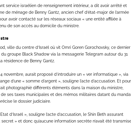
ant service israélien de renseignement intérieur, a dit avoir arrêté et
mme de ménage de Benny Gantz, ancien chef d’état-major de l’armée
pour avoir contacté sur les réseaux sociaux « une entité affiliée à
 tenu de son accès au domicile du ministre.
istre
od, ville du centre d’Israël où vit Omri Goren Gorochovsky, ce dernier
ers du groupe Black Shadow via la messagerie Telegram autour du 31
 la résidence de Benny Gantz.
 novembre, aurait proposé d’introduire un « ver informatique », via
hange d’une « somme d’argent », souligne l’acte d’accusation. Et pou
ait photographié différents éléments dans la maison du ministre,
t de ses taxes municipales et des mémos militaires datant du manda
écise le dossier judiciaire.
t d’Israël », souligne l’acte d’accusation, le Shin Beth assurant
t secret » et donc qu’aucune information secrète n’avait été transmis