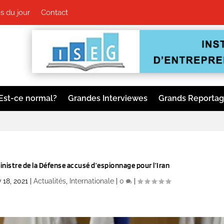
 du jour
Contact
Est-ce normal?
Grandes Interviewes
Grands Reporta
nistre de la Défense accusé d’espionnage pour l’Iran
 18, 2021
|
Actualités
,
Internationale
|
0
|