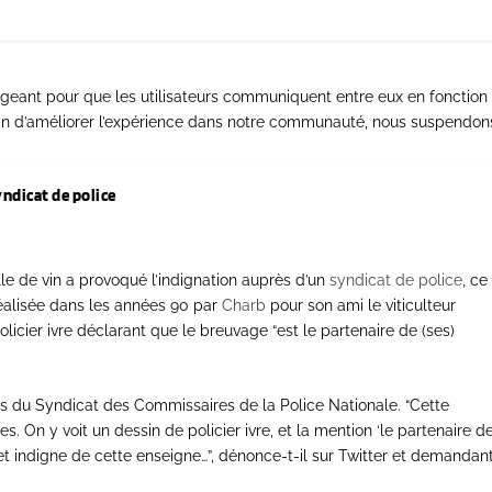
gageant pour que les utilisateurs communiquent entre eux en fonction
 Afin d’améliorer l’expérience dans notre communauté, nous suspendon
yndicat de police
le de vin a provoqué l’indignation auprès d’un
syndicat de police
, ce
éalisée dans les années 90 par
Charb
pour son ami le viticulteur
icier ivre déclarant que le breuvage “est le partenaire de (ses)
ès du Syndicat des Commissaires de la Police Nationale. “Cette
s. On y voit un dessin de policier ivre, et la mention ‘le partenaire d
 et indigne de cette enseigne…”, dénonce-t-il sur Twitter et demandan