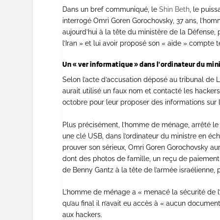
Dans un bref communiqué, le
Shin Beth
, le puiss
interrogé Omri Goren Gorochovsky, 37 ans, l’ho
aujourd’hui à la tête du ministère de la Défense, 
l’Iran » et lui avoir proposé son « aide » compte
Un « ver informatique » dans l’ordinateur du min
Selon l’acte d’accusation déposé au tribunal de L
aurait utilisé un faux nom et contacté les hack
octobre pour leur proposer des informations sur
Plus précisément, l’homme de ménage, arrêté le 4
une clé USB, dans l’ordinateur du ministre en éc
prouver son sérieux, Omri Goren Gorochovsky aur
dont des photos de famille, un reçu de paiemen
de Benny Gantz à la tête de l’armée israélienne, pr
L’homme de ménage a « menacé la sécurité de l’Eta
qu’au final il n’avait eu accès à « aucun documen
aux hackers.