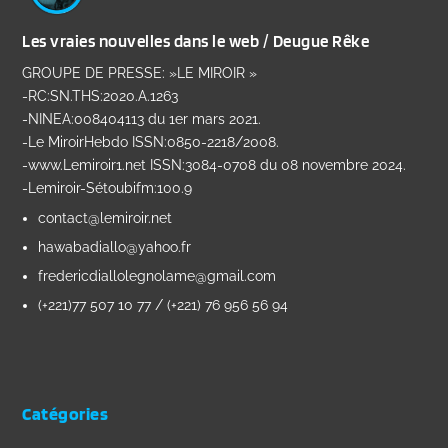
Les vraies nouvelles dans le web / Deugue Rêke
GROUPE DE PRESSE: »LE MIROIR »
-RC:SN.THS:2020.A.1263
-NINEA:008404113 du 1er mars 2021.
-Le MiroirHebdo ISSN:0850-2218/2008.
-www.Lemiroir1.net ISSN:3084-0708 du 08 novembre 2024.
-Lemiroir-Sétoubifm:100.9
contact@lemiroir.net
hawabadiallo@yahoo.fr
fredericdiallolegnolame@gmail.com
(+221)77 507 10 77 / (+221) 76 956 56 94
Catégories