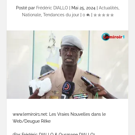
Posté par
Frédéric DIALLO
|
Mai 25, 2024
|
Actualités
,
Nationale
,
Tendances du jour
|
0
|
www.lemiroir1.net: Les Vraies Nouvelles dans le
Web/Deugue Rêke
(Par Frédéric DIALLO & Ousmane DIALLO)