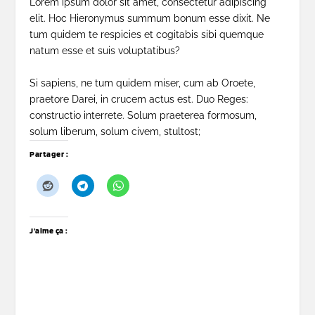
Lorem ipsum dolor sit amet, consectetur adipiscing
elit. Hoc Hieronymus summum bonum esse dixit. Ne
tum quidem te respicies et cogitabis sibi quemque
natum esse et suis voluptatibus?
Si sapiens, ne tum quidem miser, cum ab Oroete,
praetore Darei, in crucem actus est.
Duo Reges:
constructio interrete.
Solum praeterea formosum,
solum liberum, solum civem, stultost;
Partager :
J’aime ça :