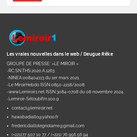
Les vraies nouvelles dans le web / Deugue Rêke
GROUPE DE PRESSE: »LE MIROIR »
-RC:SN.THS:2020.A.1263
-NINEA:008404113 du 1er mars 2021.
-Le MiroirHebdo ISSN:0850-2218/2008.
-www.Lemiroir1.net ISSN:3084-0708 du 08 novembre 2024.
-Lemiroir-Sétoubifm:100.9
contact@lemiroir.net
hawabadiallo@yahoo.fr
fredericdiallolegnolame@gmail.com
(+221)77 507 10 77 / (+221) 76 956 56 94