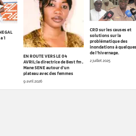
CRD sur les causes et
ENEGAL
solutions sur la
a 1
problématique des
inondations à quelques
de l’hivernage.
EN ROUTE VERS LE 04
2 juillet 2025
AVRIL:la directrice de Best fm ,
Mane SENE autour d’un
plateau avec des femmes
9 avril 2026