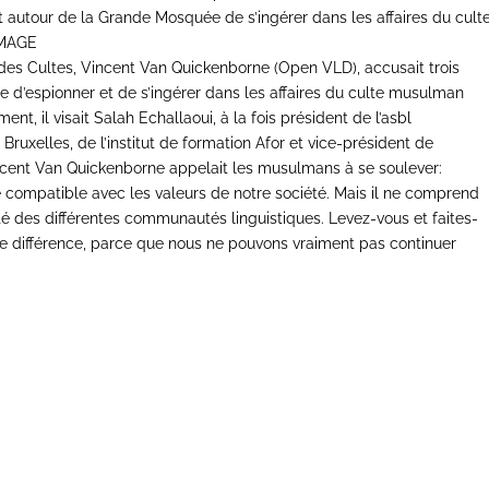
t autour de la Grande Mosquée de s’ingérer dans les affaires du cult
IMAGE
 des Cultes, Vincent Van Quickenborne (Open VLD), accusait trois
 d’espionner et de s’ingérer dans les affaires du culte musulman
t, il visait Salah Echallaoui, à la fois président de l’asbl
uxelles, de l’institut de formation Afor et vice-président de
ncent Van Quickenborne appelait les musulmans à se soulever:
 compatible avec les valeurs de notre société. Mais il ne comprend
té des différentes communautés linguistiques. Levez-vous et faites-
e différence, parce que nous ne pouvons vraiment pas continuer