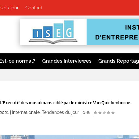
 du jour
Contact
Est-ce normal?
Grandes Interviewes
Grands Reporta
 L’Exécutif des musulmans ciblé par le ministre Van Quickenborne
 2021
|
Internationale
,
Tendances du jour
|
0
|