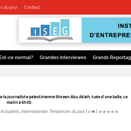
 du jour
Contact
Est-ce normal?
Grandes Interviewes
Grands Reporta
la journaliste palestinienne Shireen Abu Akleh, tuée d’une balle, ce
matin à 6h30.
|
Actualités
,
Internationale
,
Tendances du jour
|
0
|