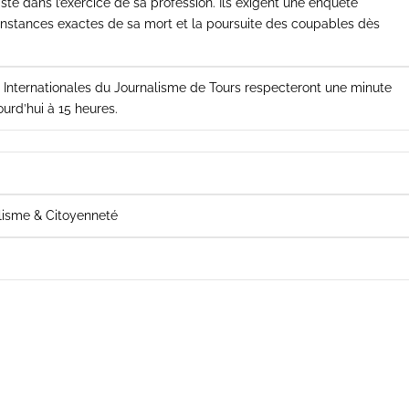
ste dans l’exercice de sa profession. Ils exigent une enquête
rconstances exactes de sa mort et la poursuite des coupables dès
s Internationales du Journalisme de Tours respecteront une minute
urd’hui à 15 heures.
alisme & Citoyenneté