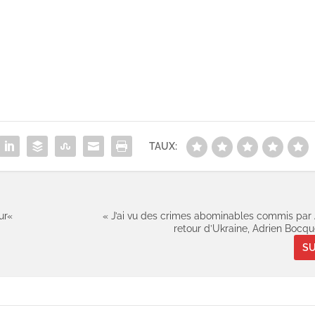
TAUX:
ur«
« J’ai vu des crimes abominables commis par 
retour d’Ukraine, Adrien Bocqu
SU