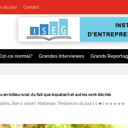
 du jour
Contact
Est-ce normal?
Grandes Interviewes
Grands Reporta
 en milieu rural, du fait que Aquatech et autres sont décriés
alités
,
Bon à savoir!
,
Nationale
,
Tendances du jour
|
0
|