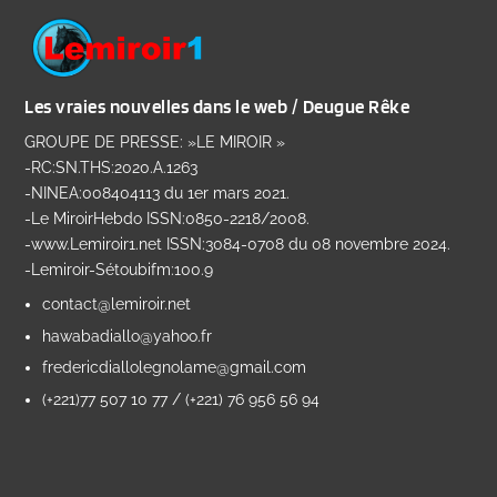
Les vraies nouvelles dans le web / Deugue Rêke
GROUPE DE PRESSE: »LE MIROIR »
-RC:SN.THS:2020.A.1263
-NINEA:008404113 du 1er mars 2021.
-Le MiroirHebdo ISSN:0850-2218/2008.
-www.Lemiroir1.net ISSN:3084-0708 du 08 novembre 2024.
-Lemiroir-Sétoubifm:100.9
contact@lemiroir.net
hawabadiallo@yahoo.fr
fredericdiallolegnolame@gmail.com
(+221)77 507 10 77 / (+221) 76 956 56 94