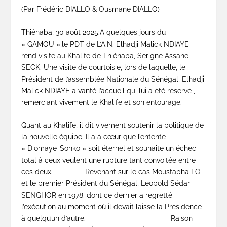
(Par Frédéric DIALLO & Ousmane DIALLO)
Thiénaba, 30 août 2025:A quelques jours du
« GAMOU »,le PDT de L’A.N. Elhadji Malick NDIAYE
rend visite au Khalife de Thiénaba, Serigne Assane
SECK. Une visite de courtoisie, lors de laquelle, le
Président de l’assemblée Nationale du Sénégal, Elhadji
Malick NDIAYE a vanté l’accueil qui lui a été réservé ,
remerciant vivement le Khalife et son entourage.
Quant au Khalife, il dit vivement soutenir la politique de
la nouvelle équipe. Il a à cœur que l’entente
« Diomaye-Sonko » soit éternel et souhaite un échec
total à ceux veulent une rupture tant convoitée entre
ces deux. Revenant sur le cas Moustapha LÖ
et le premier Président du Sénégal, Leopold Sédar
SENGHOR en 1978; dont ce dernier a regretté
l’exécution au moment où il devait laissé la Présidence
à quelqu’un d’autre. Raison