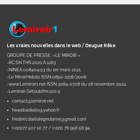
Les vraies nouvelles dans le web / Deugue Rêke
GROUPE DE PRESSE: »LE MIROIR »
-RC:SN.THS:2020.A.1263
-NINEA:008404113 du 1er mars 2021.
-Le MiroirHebdo ISSN:0850-2218/2008.
-www.Lemiroir1.net ISSN:3084-0708 du 08 novembre 2024.
-Lemiroir-Sétoubifm:100.9
contact@lemiroir.net
hawabadiallo@yahoo.fr
fredericdiallolegnolame@gmail.com
(+221)77 507 10 77 / (+221) 76 956 56 94