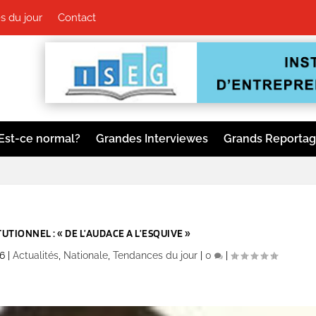
 du jour
Contact
Est-ce normal?
Grandes Interviewes
Grands Reporta
UTIONNEL : « DE L’AUDACE A L’ESQUIVE »
26
|
Actualités
,
Nationale
,
Tendances du jour
|
0
|