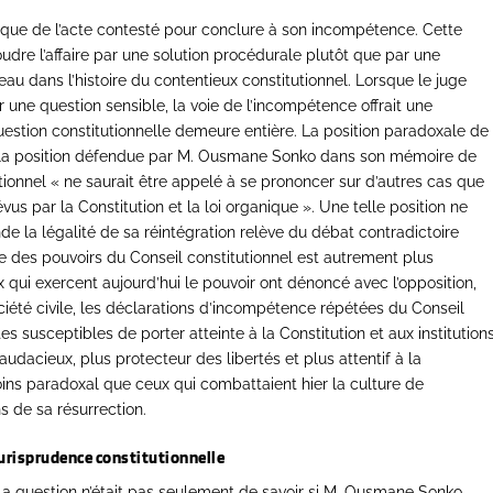
idique de l’acte contesté pour conclure à son incompétence. Cette
udre l’affaire par une solution procédurale plutôt que par une
au dans l’histoire du contentieux constitutionnel. Lorsque le juge
r une question sensible, la voie de l’incompétence offrait une
estion constitutionnelle demeure entière. La position paradoxale de
la position défendue par M. Ousmane Sonko dans son mémoire de
utionnel « ne saurait être appelé à se prononcer sur d’autres cas que
us par la Constitution et la loi organique ». Une telle position ne
e la légalité de sa réintégration relève du débat contradictoire
ive des pouvoirs du Conseil constitutionnel est autrement plus
ui exercent aujourd’hui le pouvoir ont dénoncé avec l’opposition,
ciété civile, les déclarations d’incompétence répétées du Conseil
es susceptibles de porter atteinte à la Constitution et aux institutions
audacieux, plus protecteur des libertés et plus attentif à la
 moins paradoxal que ceux qui combattaient hier la culture de
s de sa résurrection.
prudence constitutionnelle
e. La question n’était pas seulement de savoir si M. Ousmane Sonko