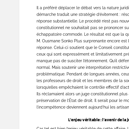
Il a préféré déplacer le débat vers la nature jur
démarche traduit une stratégie d’évitement : réso
réponse substantielle. Le procédé n’est pas nouve
constitutionnel ne souhaitait pas se prononcer su
échappatoire commode. Le résultat est que la qu
M. Ousmane Sonko Plus surprenante encore est 
réponse. Celui-ci soutient que le Conseil constit
ceux qui sont expressément et limitativement prév
manque pas de susciter l’étonnement. Qu’il défend
normal. Mais soutenir une interprétation restrict
problématique. Pendant de longues années, ceux q
les professeurs de droit et les membres de la so
lorsqu’elles empêchaient le contrôle effectif d’act
Ils réclamaient alors un juge constitutionnel plus 
préservation de l’État de droit. Il serait pour le
l’incompétence deviennent aujourd’hui les artisan
L’enjeu véritable : l’avenir de la juris
Car tel est bien l’enjeu véritable de cette affair