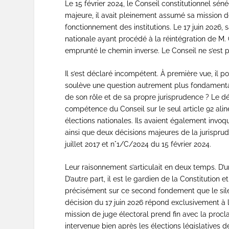
Le 15 février 2024, le Conseil constitutionnel séné
majeure, il avait pleinement assumé sa mission d
fonctionnement des institutions. Le 17 juin 2026,
nationale ayant procédé à la réintégration de 
emprunté le chemin inverse. Le Conseil ne s’est p
Il s’est déclaré incompétent. À première vue, il po
soulève une question autrement plus fondamentale 
de son rôle et de sa propre jurisprudence ? Le dé
compétence du Conseil sur le seul article 92 aliné
élections nationales. Ils avaient également invoqué
ainsi que deux décisions majeures de la jurisprud
juillet 2017 et n°1/C/2024 du 15 février 2024.
Leur raisonnement s’articulait en deux temps. D’un
D’autre part, il est le gardien de la Constitution 
précisément sur ce second fondement que le silen
décision du 17 juin 2026 répond exclusivement à 
mission de juge électoral prend fin avec la procl
intervenue bien après les élections législatives