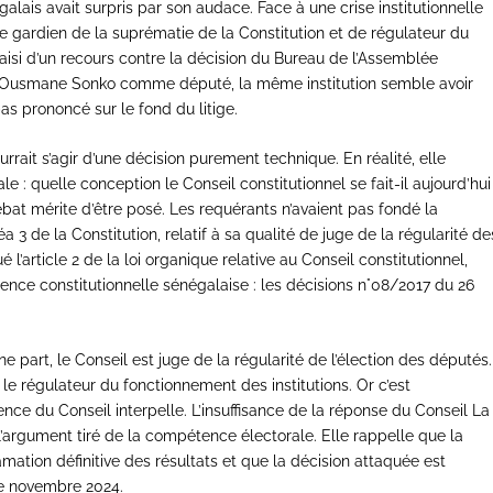
galais avait surpris par son audace. Face à une crise institutionnelle
e gardien de la suprématie de la Constitution et de régulateur du
 saisi d’un recours contre la décision du Bureau de l’Assemblée
M. Ousmane Sonko comme député, la même institution semble avoir
as prononcé sur le fond du litige.
urrait s’agir d’une décision purement technique. En réalité, elle
: quelle conception le Conseil constitutionnel se fait-il aujourd’hui
bat mérite d’être posé. Les requérants n’avaient pas fondé la
a 3 de la Constitution, relatif à sa qualité de juge de la régularité de
 l’article 2 de la loi organique relative au Conseil constitutionnel,
ence constitutionnelle sénégalaise : les décisions n°08/2017 du 26
e part, le Conseil est juge de la régularité de l’élection des députés.
et le régulateur du fonctionnement des institutions. Or c’est
ce du Conseil interpelle. L’insuffisance de la réponse du Conseil La
l’argument tiré de la compétence électorale. Elle rappelle que la
amation définitive des résultats et que la décision attaquée est
 de novembre 2024.