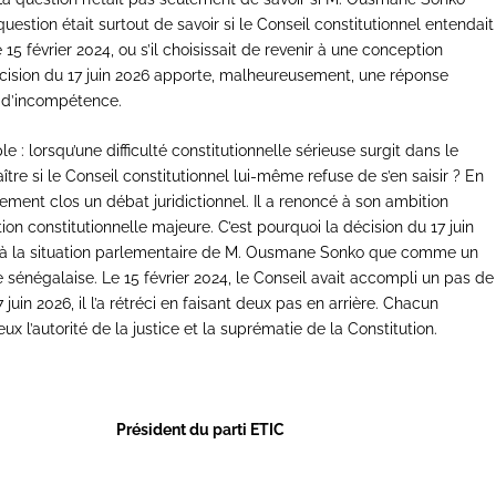
estion était surtout de savoir si le Conseil constitutionnel entendait
 15 février 2024, ou s’il choisissait de revenir à une conception
 décision du 17 juin 2026 apporte, malheureusement, une réponse
e d’incompétence.
le : lorsqu’une difficulté constitutionnelle sérieuse surgit dans le
ître si le Conseil constitutionnel lui-même refuse de s’en saisir ? En
ement clos un débat juridictionnel. Il a renoncé à son ambition
ion constitutionnelle majeure. C’est pourquoi la décision du 17 juin
 à la situation parlementaire de M. Ousmane Sonko que comme un
e sénégalaise. Le 15 février 2024, le Conseil avait accompli un pas de
 juin 2026, il l’a rétréci en faisant deux pas en arrière. Chacun
x l’autorité de la justice et la suprématie de la Constitution.
 parti ETIC