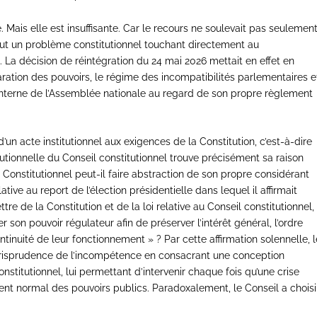
Mais elle est insuffisante. Car le recours ne soulevait pas seulemen
urtout un problème constitutionnel touchant directement au
 La décision de réintégration du 24 mai 2026 mettait en effet en
ration des pouvoirs, le régime des incompatibilités parlementaires e
té interne de l’Assemblée nationale au regard de son propre règlement
d’un acte institutionnel aux exigences de la Constitution, c’est-à-dire
tutionnelle du Conseil constitutionnel trouve précisément sa raison
 Constitutionnel peut-il faire abstraction de son propre considérant
ative au report de l’élection présidentielle dans lequel il affirmait
ttre de la Constitution et de la loi relative au Conseil constitutionnel,
r son pouvoir régulateur afin de préserver l’intérêt général, l’ordre
 continuité de leur fonctionnement » ? Par cette affirmation solennelle, 
urisprudence de l’incompétence en consacrant une conception
stitutionnel, lui permettant d’intervenir chaque fois qu’une crise
ent normal des pouvoirs publics. Paradoxalement, le Conseil a choisi