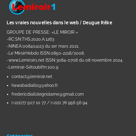
Les vraies nouvelles dans le web / Deugue Rêke
GROUPE DE PRESSE: »LE MIROIR »
-RC:SN.THS:2020.A.1263
-NINEA:008404113 du 1er mars 2021.
-Le MiroirHebdo ISSN:0850-2218/2008.
-www.Lemiroir1.net ISSN:3084-0708 du 08 novembre 2024.
-Lemiroir-Sétoubifm:100.9
contact@lemiroir.net
hawabadiallo@yahoo.fr
fredericdiallolegnolame@gmail.com
(+221)77 507 10 77 / (+221) 76 956 56 94
Catégories