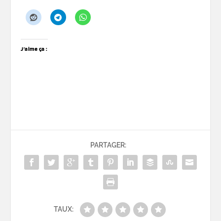
J’aime ça :
PARTAGER:
TAUX: