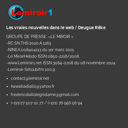
Les vraies nouvelles dans le web / Deugue Rêke
GROUPE DE PRESSE: »LE MIROIR »
-RC:SN.THS:2020.A.1263
-NINEA:008404113 du 1er mars 2021.
-Le MiroirHebdo ISSN:0850-2218/2008.
-www.Lemiroir1.net ISSN:3084-0708 du 08 novembre 2024.
-Lemiroir-Sétoubifm:100.9
contact@lemiroir.net
hawabadiallo@yahoo.fr
fredericdiallolegnolame@gmail.com
(+221)77 507 10 77 / (+221) 76 956 56 94