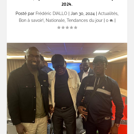
2024.
Posté par
Frédéric DIALLO
|
Jan 30, 2024
|
Actualités
,
Bon à savoir!
,
Nationale
,
Tendances du jour
|
0
|