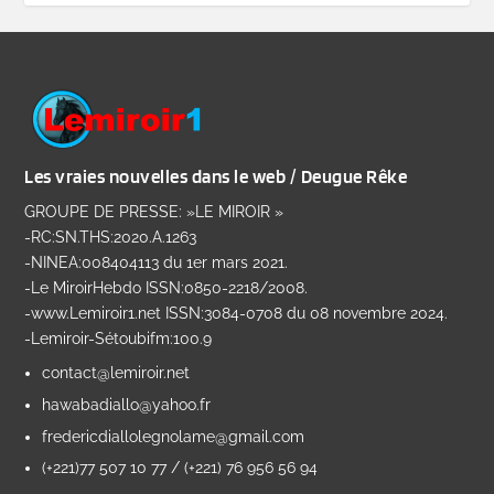
Les vraies nouvelles dans le web / Deugue Rêke
GROUPE DE PRESSE: »LE MIROIR »
-RC:SN.THS:2020.A.1263
-NINEA:008404113 du 1er mars 2021.
-Le MiroirHebdo ISSN:0850-2218/2008.
-www.Lemiroir1.net ISSN:3084-0708 du 08 novembre 2024.
-Lemiroir-Sétoubifm:100.9
contact@lemiroir.net
hawabadiallo@yahoo.fr
fredericdiallolegnolame@gmail.com
(+221)77 507 10 77 / (+221) 76 956 56 94