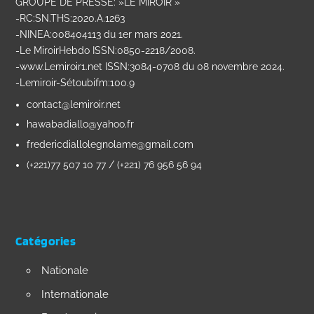
GROUPE DE PRESSE: »LE MIROIR »
-RC:SN.THS:2020.A.1263
-NINEA:008404113 du 1er mars 2021.
-Le MiroirHebdo ISSN:0850-2218/2008.
-www.Lemiroir1.net ISSN:3084-0708 du 08 novembre 2024.
-Lemiroir-Sétoubifm:100.9
contact@lemiroir.net
hawabadiallo@yahoo.fr
fredericdiallolegnolame@gmail.com
(+221)77 507 10 77 / (+221) 76 956 56 94
Catégories
Nationale
Internationale