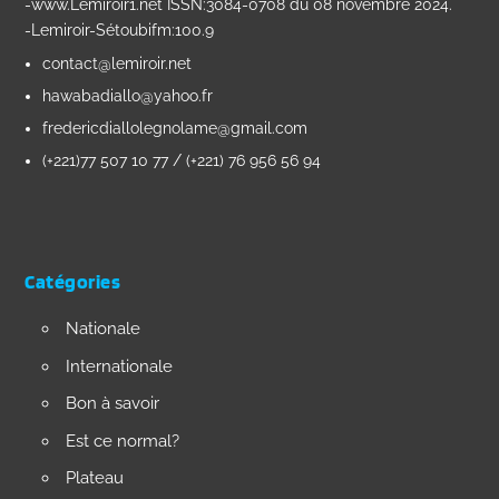
-www.Lemiroir1.net ISSN:3084-0708 du 08 novembre 2024.
-Lemiroir-Sétoubifm:100.9
contact@lemiroir.net
hawabadiallo@yahoo.fr
fredericdiallolegnolame@gmail.com
(+221)77 507 10 77 / (+221) 76 956 56 94
Catégories
Nationale
Internationale
Bon à savoir
Est ce normal?
Plateau