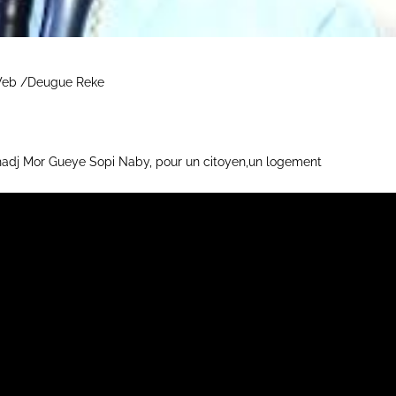
 Web /Deugue Reke
hadj Mor Gueye Sopi Naby, pour un citoyen,un logement