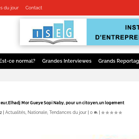
 du jour
Contact
Est-ce normal?
Grandes Interviewes
Grands Reporta
teur,Elhadj Mor Gueye Sopi Naby, pour un citoyen,un logement
2
|
Actualités
,
Nationale
,
Tendances du jour
|
0
|