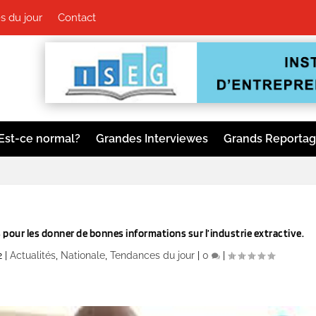
 du jour
Contact
Est-ce normal?
Grandes Interviewes
Grands Reporta
 pour les donner de bonnes informations sur l’industrie extractive.
2
|
Actualités
,
Nationale
,
Tendances du jour
|
0
|