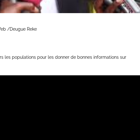
 Web /Deugue Reke
ers les populations pour les donner de bonnes informations sur