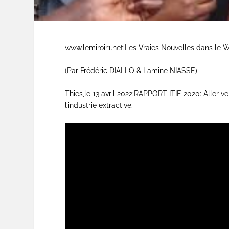
www.lemiroir1.net:Les Vraies Nouvelles dans le
(Par Frédéric DIALLO & Lamine NIASSE)
Thies,le 13 avril 2022:RAPPORT ITIE 2020: Aller v
l’industrie extractive.