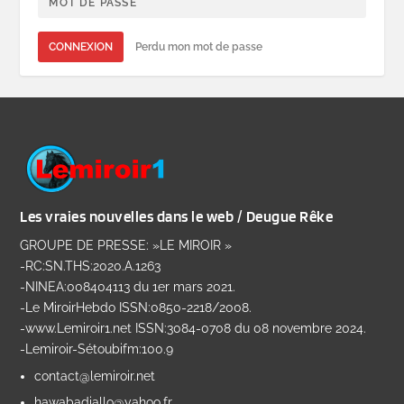
CONNEXION
Perdu mon mot de passe
Les vraies nouvelles dans le web / Deugue Rêke
GROUPE DE PRESSE: »LE MIROIR »
-RC:SN.THS:2020.A.1263
-NINEA:008404113 du 1er mars 2021.
-Le MiroirHebdo ISSN:0850-2218/2008.
-www.Lemiroir1.net ISSN:3084-0708 du 08 novembre 2024.
-Lemiroir-Sétoubifm:100.9
contact@lemiroir.net
hawabadiallo@yahoo.fr