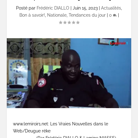
Posté par
Frédéric DIALLO
|
Juin 15, 2023
|
Actualités
,
Bon à savoir!
,
Nationale
,
Tendances du jour
|
0
|
www.lemiroir1.net: Les Vraies Nouvelles dans le
Web/Deugue réke
(Par Frédéric DIALLO & Lamine NIASSE)