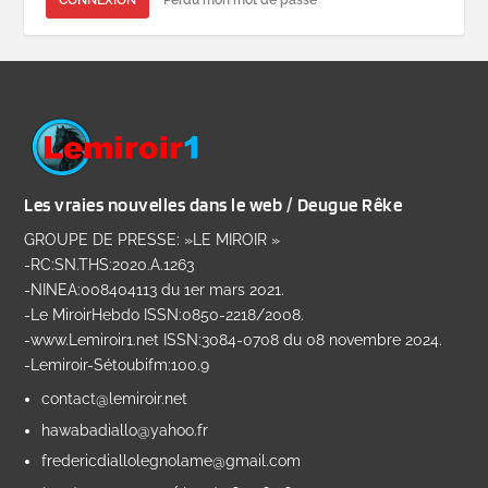
CONNEXION
Perdu mon mot de passe
Les vraies nouvelles dans le web / Deugue Rêke
GROUPE DE PRESSE: »LE MIROIR »
-RC:SN.THS:2020.A.1263
-NINEA:008404113 du 1er mars 2021.
-Le MiroirHebdo ISSN:0850-2218/2008.
-www.Lemiroir1.net ISSN:3084-0708 du 08 novembre 2024.
-Lemiroir-Sétoubifm:100.9
contact@lemiroir.net
hawabadiallo@yahoo.fr
fredericdiallolegnolame@gmail.com