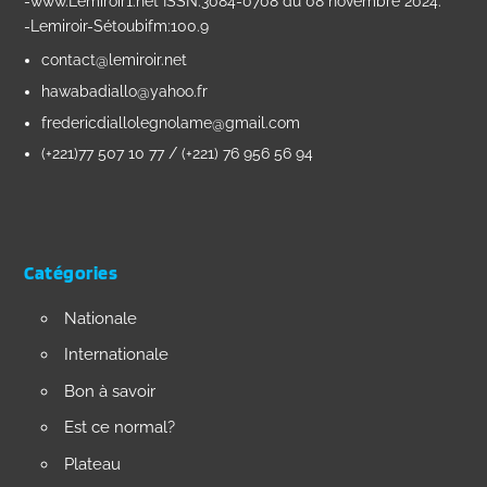
-www.Lemiroir1.net ISSN:3084-0708 du 08 novembre 2024.
-Lemiroir-Sétoubifm:100.9
contact@lemiroir.net
hawabadiallo@yahoo.fr
fredericdiallolegnolame@gmail.com
(+221)77 507 10 77 / (+221) 76 956 56 94
Catégories
Nationale
Internationale
Bon à savoir
Est ce normal?
Plateau