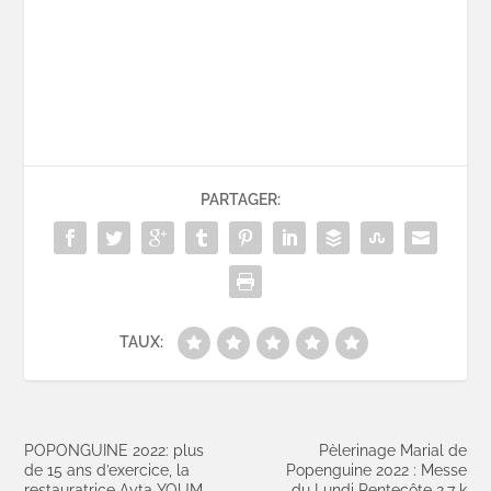
PARTAGER:
TAUX:
POPONGUINE 2022: plus
Pèlerinage Marial de
de 15 ans d’exercice, la
Popenguine 2022 : Messe
restauratrice Ayta YOUM,
du Lundi Pentecôte 2,7 k