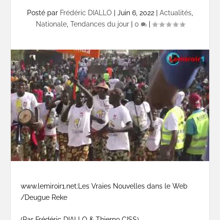
Posté par
Frédéric DIALLO
|
Juin 6, 2022
|
Actualités
,
Nationale
,
Tendances du jour
|
0
|
www.lemiroir1.net:Les Vraies Nouvelles dans le Web
/Deugue Reke
(Par Frédéric DIALLO & Thierno CISS)