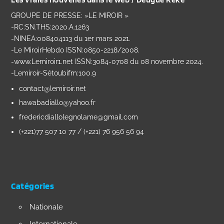
GROUPE DE PRESSE: »LE MIROIR »
-RC:SN.THS:2020.A.1263
-NINEA:008404113 du 1er mars 2021.
-Le MiroirHebdo ISSN:0850-2218/2008.
-www.Lemiroir1.net ISSN:3084-0708 du 08 novembre 2024.
-Lemiroir-Sétoubifm:100.9
contact@lemiroir.net
hawabadiallo@yahoo.fr
fredericdiallolegnolame@gmail.com
(+221)77 507 10 77 / (+221) 76 956 56 94
Catégories
Nationale
Internationale