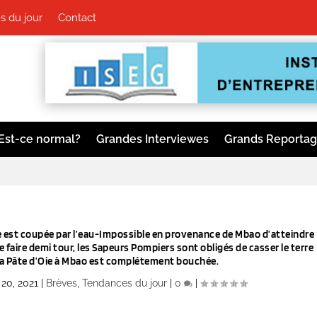
 du jour
Contact
Est-ce normal?
Grandes Interviewes
Grands Reporta
est coupée par l’eau-Impossible en provenance de Mbao d’atteindre
faire demi tour, les Sapeurs Pompiers sont obligés de casser le terre
e la Pâte d’Oie à Mbao est complétement bouchée.
 20, 2021
|
Brèves
,
Tendances du jour
|
0
|