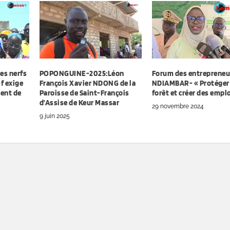
s nerfs
POPONGUINE-2025:Léon
Forum des entrepreneu
if exige
François Xavier NDONG de la
NDIAMBAR- « Protéger
ment de
Paroisse de Saint-François
forêt et créer des empl
d’Assise de Keur Massar
29 novembre 2024
9 juin 2025