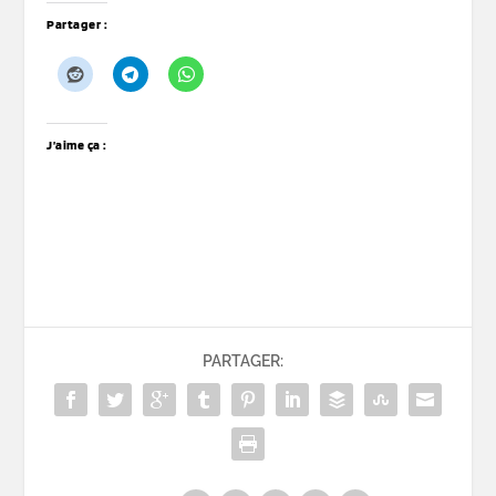
Partager :
J’aime ça :
PARTAGER: