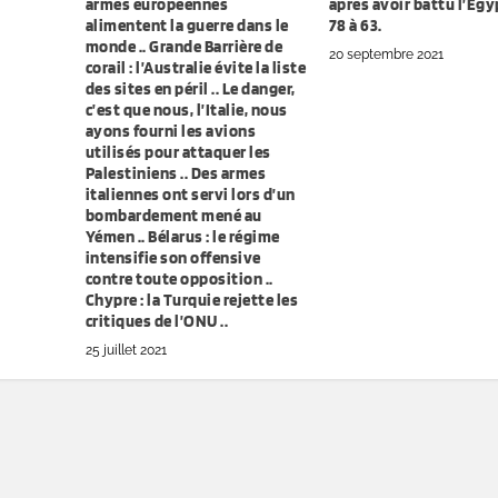
armes européennes
après avoir battu l’Egy
alimentent la guerre dans le
78 à 63.
monde .. Grande Barrière de
20 septembre 2021
corail : l’Australie évite la liste
des sites en péril .. Le danger,
c’est que nous, l’Italie, nous
ayons fourni les avions
utilisés pour attaquer les
Palestiniens .. Des armes
italiennes ont servi lors d’un
bombardement mené au
Yémen .. Bélarus : le régime
intensifie son offensive
contre toute opposition ..
Chypre : la Turquie rejette les
critiques de l’ONU ..
25 juillet 2021