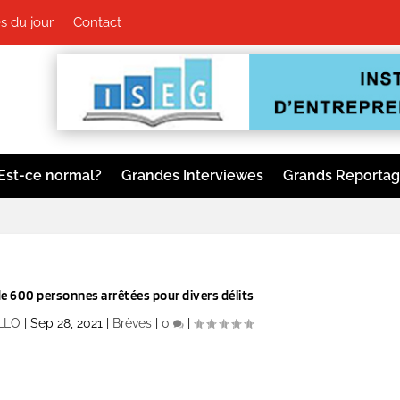
 du jour
Contact
Est-ce normal?
Grandes Interviewes
Grands Reporta
de 600 personnes arrêtées pour divers délits
ALLO
|
Sep 28, 2021
|
Brèves
|
0
|