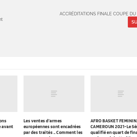
ACCRÉDITATIONS FINALE COUPE DU
nt
SU
ons
Les ventes d’armes
AFRO BASKET FEMININ
e avant
européennes sont encadrées
CAMEROUN 2021-Le Sé
par des traités .. Comment les
qualifié en quart de fin