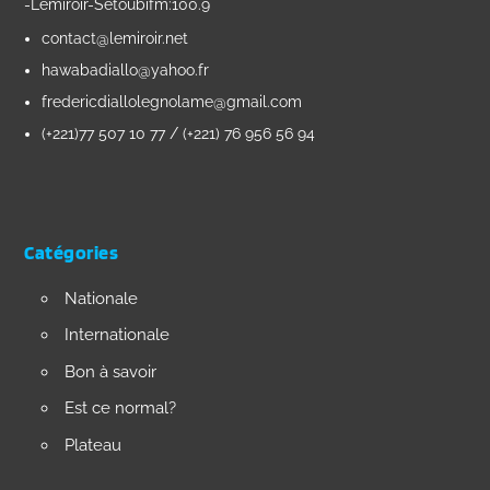
-Lemiroir-Sétoubifm:100.9
contact@lemiroir.net
hawabadiallo@yahoo.fr
fredericdiallolegnolame@gmail.com
(+221)77 507 10 77 / (+221) 76 956 56 94
Catégories
Nationale
Internationale
Bon à savoir
Est ce normal?
Plateau