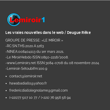
Les vraies nouvelles dans le web / Deugue Rêke
GROUPE DE PRESSE: »LE MIROIR »
-RC:SN.THS:2020.A.1263
-NINEA:008404113 du 1er mars 2021.
-Le MiroirHebdo ISSN:0850-2218/2008.
-www.Lemiroir1.net ISSN:3084-0708 du 08 novembre 2024.
-Lemiroir-Sétoubifm:100.9
contact@lemiroir.net
hawabadiallo@yahoo.fr
fredericdiallolegnolame@gmail.com
(+221)77 507 10 77 / (+221) 76 956 56 94