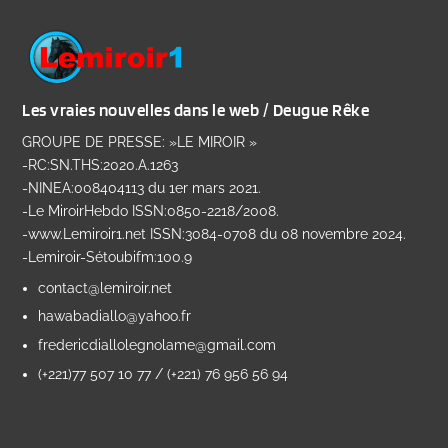
Les vraies nouvelles dans le web / Deugue Rêke
GROUPE DE PRESSE: »LE MIROIR »
-RC:SN.THS:2020.A.1263
-NINEA:008404113 du 1er mars 2021.
-Le MiroirHebdo ISSN:0850-2218/2008.
-www.Lemiroir1.net ISSN:3084-0708 du 08 novembre 2024.
-Lemiroir-Sétoubifm:100.9
contact@lemiroir.net
hawabadiallo@yahoo.fr
fredericdiallolegnolame@gmail.com
(+221)77 507 10 77 / (+221) 76 956 56 94