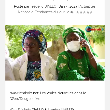
Posté par
Frédéric DIALLO
|
Jan 4, 2023
|
Actualités
,
Nationale
,
Tendances du jour
|
0
|
www.lemiroir1.net: Les Vraies Nouvelles dans le
Web/Deugue réke
(Par Frédéric DIALLO & Lamine NIASSE)