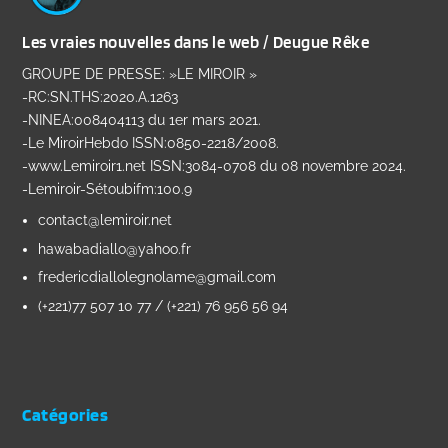
Les vraies nouvelles dans le web / Deugue Rêke
GROUPE DE PRESSE: »LE MIROIR »
-RC:SN.THS:2020.A.1263
-NINEA:008404113 du 1er mars 2021.
-Le MiroirHebdo ISSN:0850-2218/2008.
-www.Lemiroir1.net ISSN:3084-0708 du 08 novembre 2024.
-Lemiroir-Sétoubifm:100.9
contact@lemiroir.net
hawabadiallo@yahoo.fr
fredericdiallolegnolame@gmail.com
(+221)77 507 10 77 / (+221) 76 956 56 94
Catégories