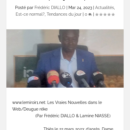
Posté par
Frédéric DIALLO
|
Mar 24, 2023
|
Actualités
,
Est-ce normal?
,
Tendances du jour
|
0
|
www.lemiroir1.net: Les Vraies Nouvelles dans le
Web/Deugue réke
(Par Frédéric DIALLO & Lamine NIASSE)
Thiès,le 22 mars 2023: d’après, Dame