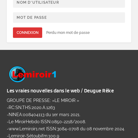
CONNEXION
Perdu mon mot de passe
Les vraies nouvelles dans le web / Deugue Rêke
GROUPE DE PRESSE: »LE MIROIR »
-RC:SN.THS:2020.A.1263
-NINEA:008404113 du 1er mars 2021.
-Le MiroirHebdo ISSN:0850-2218/2008.
-www.Lemiroir1.net ISSN:3084-0708 du 08 novembre 2024.
-Lemiroir-Sétoubifm:100.9