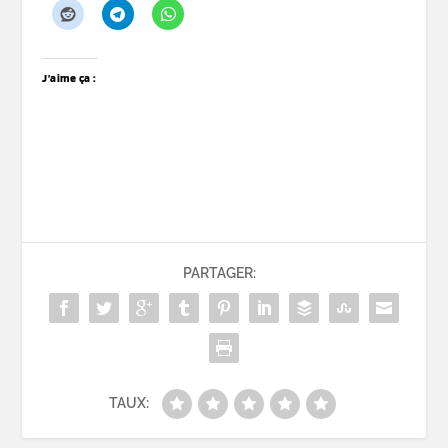
J’aime ça :
PARTAGER:
TAUX: