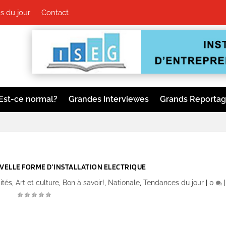
 du jour
Contact
Est-ce normal?
Grandes Interviewes
Grands Reporta
UVELLE FORME D’INSTALLATION ELECTRIQUE
ités
,
Art et culture
,
Bon à savoir!
,
Nationale
,
Tendances du jour
|
0
|