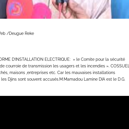
 Web /Deugue Reke
FORME D’INSTALLATION ELECTRIQUE: » le Comite pour la sécurité
r de courroie de transmission les usagers et les incendies ». COSSUE
hés, maisons ,entreprises etc. Car les mauvaises installations
ont les Djins sont souvent accusés.M.Mamadou Lamine DIA est le D.G.