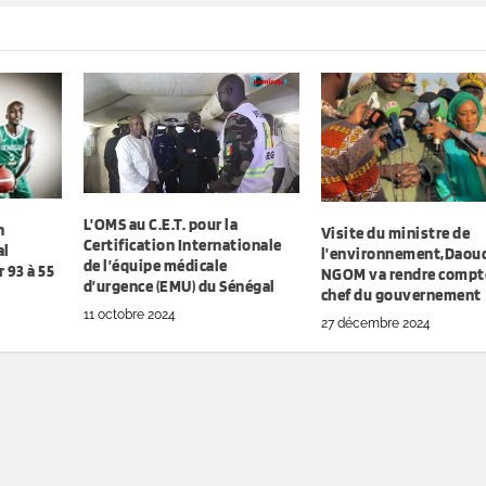
L’OMS au C.E.T. pour la
h
Visite du ministre de
Certification Internationale
al
l’environnement,Daou
de l’équipe médicale
 93 à 55
NGOM va rendre compt
d’urgence (EMU) du Sénégal
chef du gouvernement
11 octobre 2024
27 décembre 2024