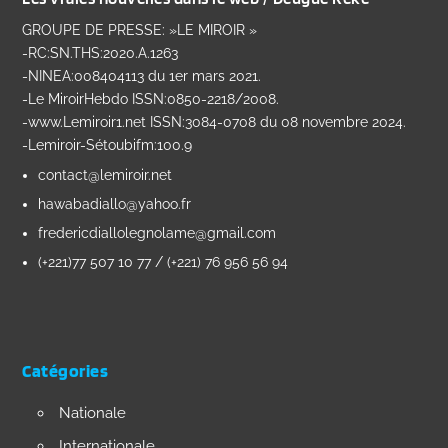
GROUPE DE PRESSE: »LE MIROIR »
-RC:SN.THS:2020.A.1263
-NINEA:008404113 du 1er mars 2021.
-Le MiroirHebdo ISSN:0850-2218/2008.
-www.Lemiroir1.net ISSN:3084-0708 du 08 novembre 2024.
-Lemiroir-Sétoubifm:100.9
contact@lemiroir.net
hawabadiallo@yahoo.fr
fredericdiallolegnolame@gmail.com
(+221)77 507 10 77 / (+221) 76 956 56 94
Catégories
Nationale
Internationale