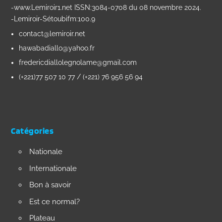
-www.Lemiroir1.net ISSN:3084-0708 du 08 novembre 2024.
-Lemiroir-Sétoubifm:100.9
contact@lemiroir.net
hawabadiallo@yahoo.fr
fredericdiallolegnolame@gmail.com
(+221)77 507 10 77 / (+221) 76 956 56 94
Catégories
Nationale
Internationale
Bon à savoir
Est ce normal?
Plateau