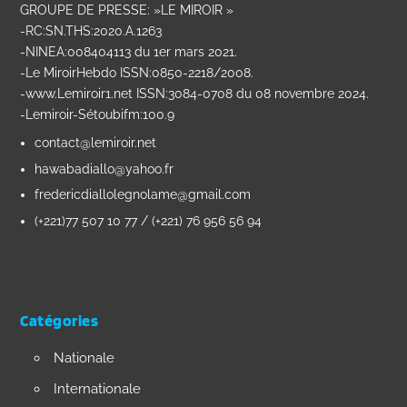
GROUPE DE PRESSE: »LE MIROIR »
-RC:SN.THS:2020.A.1263
-NINEA:008404113 du 1er mars 2021.
-Le MiroirHebdo ISSN:0850-2218/2008.
-www.Lemiroir1.net ISSN:3084-0708 du 08 novembre 2024.
-Lemiroir-Sétoubifm:100.9
contact@lemiroir.net
hawabadiallo@yahoo.fr
fredericdiallolegnolame@gmail.com
(+221)77 507 10 77 / (+221) 76 956 56 94
Catégories
Nationale
Internationale